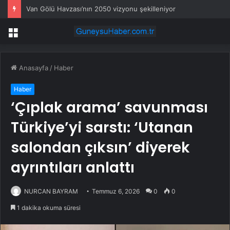
Van Gölü Havzası’nın 2050 vizyonu şekilleniyor
Menü
Anasayfa
/
Haber
Haber
‘Çıplak arama’ savunması
Türkiye’yi sarstı: ‘Utanan
salondan çıksın’ diyerek
ayrıntıları anlattı
NURCAN BAYRAM
Temmuz 6, 2026
0
0
1 dakika okuma süresi