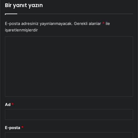
Bir yanıt yazın
E-posta adresiniz yayınlanmayacak.
Gerekli alanlar
*
ile
işaretlenmişlerdir
Y
o
r
u
m
*
Ad
*
E-posta
*