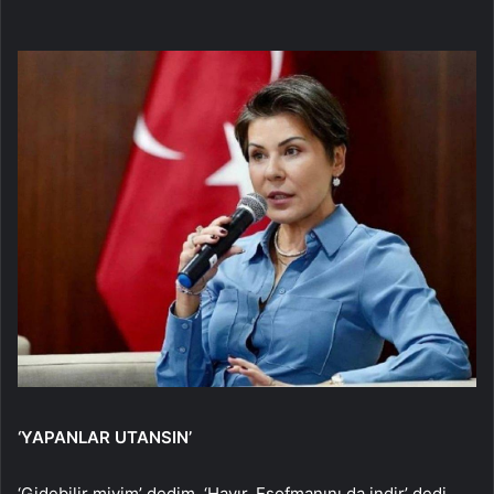
‘YAPANLAR UTANSIN’
‘Gidebilir miyim’ dedim. ‘Hayır. Eşofmanını da indir’ dedi.