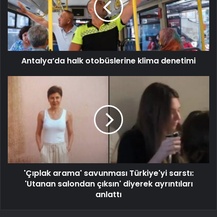
Antalya’da halk otobüslerine klima denetimi
'Çıplak arama' savunması Türkiye'yi sarstı:
'Utanan salondan çıksın' diyerek ayrıntıları
anlattı