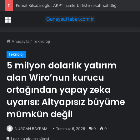
Kemal Kılıçdaroğlu, AKP’li isimle birlikte nikah şahitliği yaptı
Menü
Anasayfa
/
Teknoloji
Teknoloji
5 milyon dolarlık yatırım
alan Wiro’nun kurucu
ortağından yapay zeka
uyarısı: Altyapısız büyüme
mümkün değil
NURCAN BAYRAM
Temmuz 6, 2026
0
0
1 dakika okuma süresi