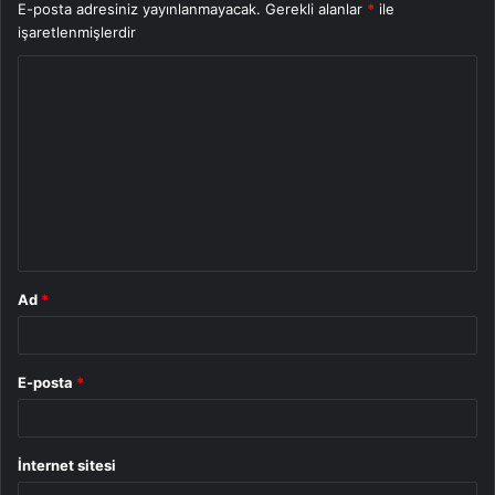
E-posta adresiniz yayınlanmayacak.
Gerekli alanlar
*
ile
işaretlenmişlerdir
Y
o
r
u
m
*
Ad
*
E-posta
*
İnternet sitesi