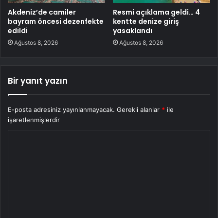
Akdeniz’de camiler
Resmi açıklama geldi… 4
bayram öncesi dezenfekte
kentte denize giriş
edildi
yasaklandı
Ağustos 8, 2026
Ağustos 8, 2026
Bir yanıt yazın
E-posta adresiniz yayınlanmayacak.
Gerekli alanlar
*
ile
işaretlenmişlerdir
Y
o
r
u
m
*