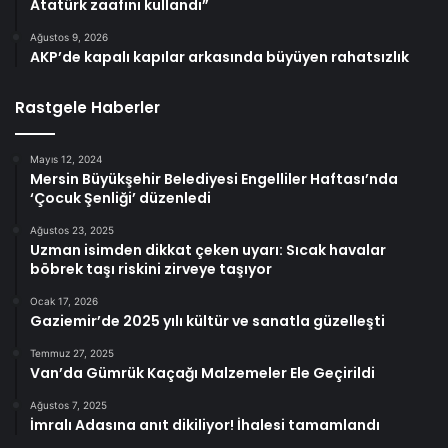
Atatürk zaafını kullandı”
Ağustos 9, 2026
AKP’de kapalı kapılar arkasında büyüyen rahatsızlık
Rastgele Haberler
Mayıs 12, 2024
Mersin Büyükşehir Belediyesi Engelliler Haftası’nda
‘Çocuk Şenliği’ düzenledi
Ağustos 23, 2025
Uzman isimden dikkat çeken uyarı: Sıcak havalar
böbrek taşı riskini zirveye taşıyor
Ocak 17, 2026
Gaziemir’de 2025 yılı kültür ve sanatla güzelleşti
Temmuz 27, 2025
Van’da Gümrük Kaçağı Malzemeler Ele Geçirildi
Ağustos 7, 2025
İmralı Adasına anıt dikiliyor! İhalesi tamamlandı