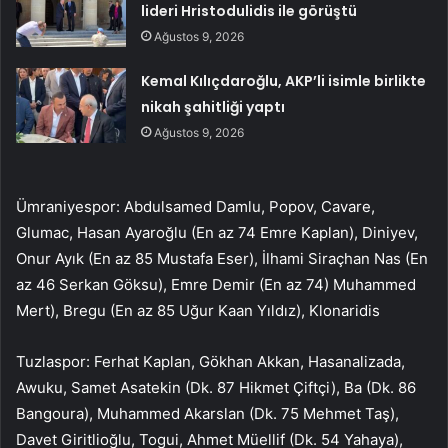
lideri Hristodulidis ile görüştü
Ağustos 9, 2026
Kemal Kılıçdaroğlu, AKP’li isimle birlikte
nikah şahitliği yaptı
Ağustos 9, 2026
Ümraniyespor: Abdulsamed Damlu, Popov, Cavare,
Glumac, Hasan Ayaroğlu (En az 74 Emre Kaplan), Diniyev,
Onur Ayık (En az 85 Mustafa Eser), İlhami Siraçhan Nas (En
az 46 Serkan Göksu), Emre Demir (En az 74) Muhammed
Mert), Bregu (En az 85 Uğur Kaan Yıldız), Klonaridis
Tuzlaspor: Ferhat Kaplan, Gökhan Akkan, Hasanalizada,
Awuku, Samet Asatekin (Dk. 87 Hikmet Çiftçi), Ba (Dk. 86
Bangoura), Muhammed Akarslan (Dk. 75 Mehmet Taş),
Davet Giritlioğlu, Togui, Ahmet Müellif (Dk. 54 Yahaya),