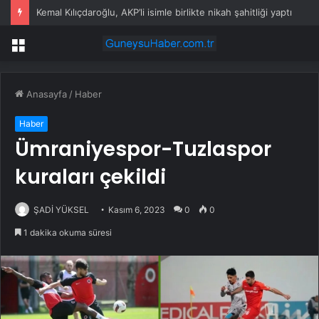
Kemal Kılıçdaroğlu, AKP’li isimle birlikte nikah şahitliği yaptı
Menü
Anasayfa
/
Haber
Haber
Ümraniyespor-Tuzlaspor
kuraları çekildi
ŞADİ YÜKSEL
Kasım 6, 2023
0
0
1 dakika okuma süresi