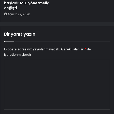
başladı: MEB yönetmeliği
değişti
Ağustos 7, 2026
Bir yanıt yazın
E-posta adresiniz yayınlanmayacak.
Gerekli alanlar
*
ile
işaretlenmişlerdir
Y
o
r
u
m
*