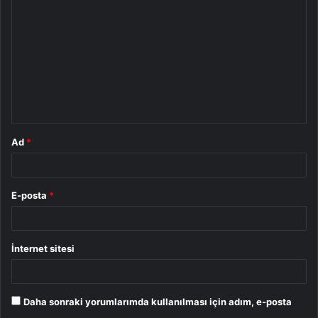
o
r
u
m
*
Ad
*
E-posta
*
İnternet sitesi
Daha sonraki yorumlarımda kullanılması için adım, e-posta