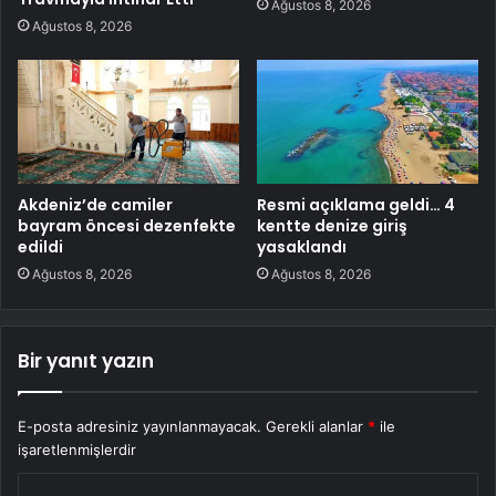
Ağustos 8, 2026
Ağustos 8, 2026
Akdeniz’de camiler
Resmi açıklama geldi… 4
bayram öncesi dezenfekte
kentte denize giriş
edildi
yasaklandı
Ağustos 8, 2026
Ağustos 8, 2026
Bir yanıt yazın
E-posta adresiniz yayınlanmayacak.
Gerekli alanlar
*
ile
işaretlenmişlerdir
Y