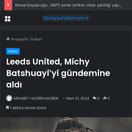
Kemal Kılıçdaroğlu, AKP’li isimle birlikte nikah şahitliği yaptı
Menü
Anasayfa
/
Haber
Haber
Leeds United, Michy
Batshuayi’yi gündemine
aldı
MEHMET HAZBİN KAZBEK
Mart 31, 2024
0
0
1 dakika okuma süresi