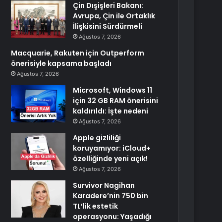
Çin Dışişleri Bakanı:
Avrupa, Çin ile Ortaklık
İlişkisini Sürdürmeli
Ağustos 7, 2026
Macquarie, Rakuten için Outperform
önerisiyle kapsama başladı
Ağustos 7, 2026
Microsoft, Windows 11
için 32 GB RAM önerisini
kaldırıldı: İşte nedeni
Ağustos 7, 2026
Apple gizliliği
koruyamıyor: iCloud+
özelliğinde yeni açık!
Ağustos 7, 2026
Survivor Nagihan
Karadere’nin 750 bin
TL’lik estetik
operasyonu: Yaşadığı