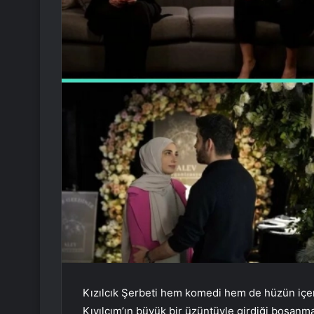
Kızılcık Şerbeti hem komedi hem de hüzün içer
Kıvılcım’ın büyük bir üzüntüyle girdiği boşanma