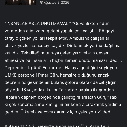
Ağustos 5, 2026
“İNSANLAR ASLA UNUTMAMALI” “Güvenlikten ödün
vermeden elimizden geleni yaptık, çok çalıştık. Bölgeyi
tarayıp çöken yolları tespit ettik. Ambulans çalışanları
olarak yüzlerce hastayı taşıdık. Dinlenmek yerine dağıtıma
katıldık. Tek dileğim buraya gelen yardımların devam
etmesi ve bu insanların hiçbir zaman unutulmaması” dedi. .
Depremin ilk günü Edirne’den Hatay’a geldiğini söyleyen
UMKE personeli Pınar Gün, hemşire olduğunu ancak
deprem bölgesinde ambulans şoförü olarak da çalıştığını
söyledi. 16 yaşındaki kızını Edirne’de bırakıp ilk günden
itibaren deprem bölgesinde çalıştığını anlatan Gün, “Tabii
ki çok zor ama anne kimliğimi bir kenara bırakarak yardıma
geldim. Ülkemiz ve çocuklarımız için çalışıyoruz” dedi.
Antalya 112 Acil Servis’te ambulans şoförü Arzu Telli,