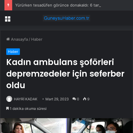
Yürürken tesadüfen görünce donakaldı: 6 tanesi iç içe duruyor
Menü
Anasayfa
/
Haber
Haber
Kadın ambulans şoförleri
depremzedeler için seferber
oldu
HAYRİ KADAK
Mart 29, 2023
0
9
1 dakika okuma süresi