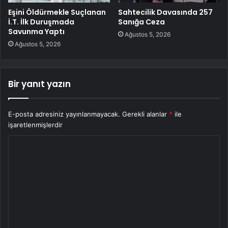
Eşini Öldürmekle Suçlanan
Sahtecilik Davasında 257
İ.T. İlk Duruşmada
Sanığa Ceza
Savunma Yaptı
Ağustos 5, 2026
Ağustos 5, 2026
Bir yanıt yazın
E-posta adresiniz yayınlanmayacak.
Gerekli alanlar
*
ile
işaretlenmişlerdir
Y
o
r
u
m
*