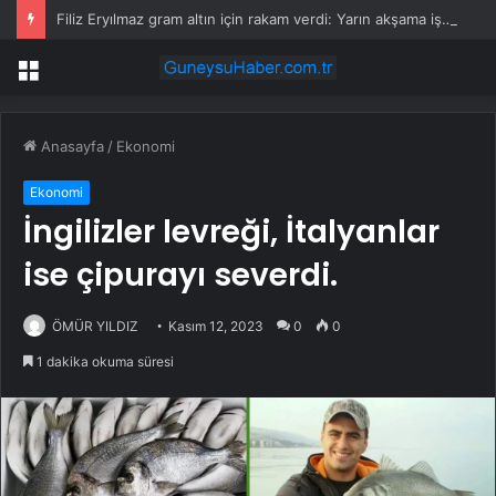
Filiz Eryılmaz gram altın için rakam verdi: Yarın akşama işaret etti
Menü
Anasayfa
/
Ekonomi
Ekonomi
İngilizler levreği, İtalyanlar
ise çipurayı severdi.
ÖMÜR YILDIZ
Kasım 12, 2023
0
0
1 dakika okuma süresi