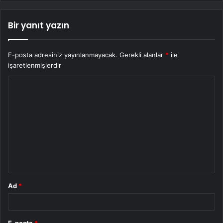
Bir yanıt yazın
E-posta adresiniz yayınlanmayacak.
Gerekli alanlar
*
ile
işaretlenmişlerdir
Y
o
r
u
m
*
Ad
*