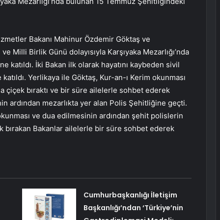
şıyaka Mezarlığı’nda bulunan 15 Temmuz Şehitliğindeki
l Hizmetler Bakanı Mahinur Özdemir Göktaş ve
 Milli Birlik Günü dolayısıyla Karşıyaka Mezarlığı’nda
 katıldı. İki Bakan ilk olarak hayatını kaybeden sivil
 katıldı. Yerlikaya ile Göktaş, Kur-an-ı Kerim okunması
 çiçek bıraktı ve bir süre ailelerle sohbet ederek
enin ardından mezarlıkta yer alan Polis Şehitliğine geçti.
okunması ve dua edilmesinin ardından şehit polislerin
çek bırakan Bakanlar ailelerle bir süre sohbet ederek
Cumhurbaşkanlığı İletişim
Başkanlığı’ndan ‘Türkiye’nin