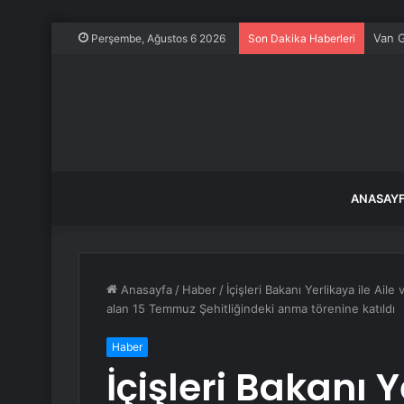
Van G
Perşembe, Ağustos 6 2026
Son Dakika Haberleri
ANASAY
Anasayfa
/
Haber
/
İçişleri Bakanı Yerlikaya ile Ai
alan 15 Temmuz Şehitliğindeki anma törenine katıldı
Haber
İçişleri Bakanı Y