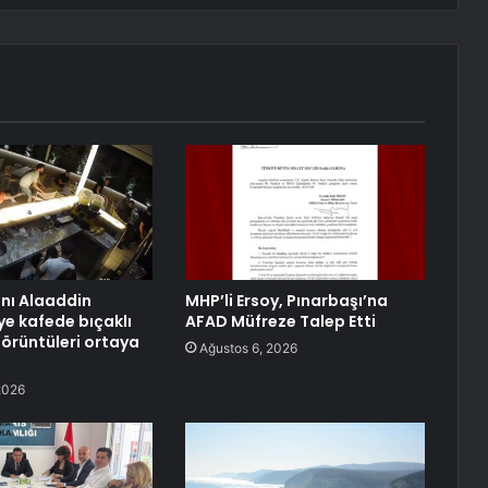
anı Alaaddin
MHP’li Ersoy, Pınarbaşı’na
ye kafede bıçaklı
AFAD Müfreze Talep Etti
görüntüleri ortaya
Ağustos 6, 2026
2026