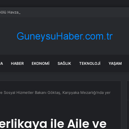
ölü Havzası’nın 2050 vizyonu şekilleniyor
FA
HABER
EKONOMI
SAĞLIK
TEKNOLOJI
YAŞAM
le ve Sosyal Hizmetler Bakanı Göktaş, Karşıyaka Mezarlığı’nda yer
erlikaya ile Aile ve