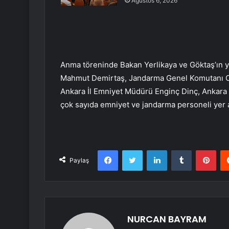
Ağustos 6, 2026
Anma töreninde Bakan Yerlikaya ve Göktaş’ın y
Mahmut Demirtaş, Jandarma Genel Komutanı Org
Ankara İl Emniyet Müdürü Enginç Dinç, Ankara
çok sayıda emniyet ve jandarma personeli yer
Facebook
Twitter
LinkedIn
Tumblr
Pint
Paylaş
NURCAN BAYRAM