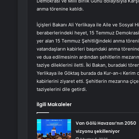
Demokrasi ve Milli Birlik Günü dolayısıyla Kar
anma törenine katıldı.
İçişleri Bakanı Ali Yerlikaya ile Aile ve Sosya
beraberlerindeki heyet, 15 Temmuz Demokrasi ve
yer alan 15 Temmuz Şehitliğindeki anma törenine
vatandaşların kabirleri başındaki anma törenine
ve dua edilmesinin ardından şehitlerin mezarına
taziye dileklerini iletti. İki Bakan, buradaki tör
Yerlikaya ile Göktaş burada da Kur-an-ı Kerim 
kabirlerini ziyaret etti. Şehitlerin mezarına çi
taziyelerini dile getirdi.
İlgili Makaleler
Van Gölü Havzası’nın 2050
vizyonu şekilleniyor