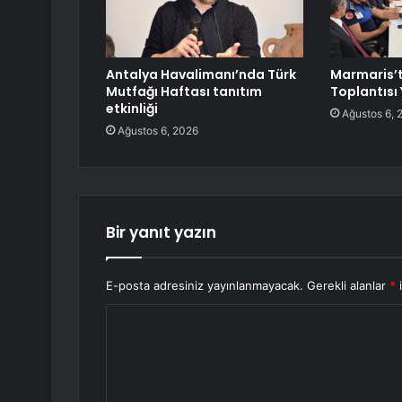
Antalya Havalimanı’nda Türk
Marmaris’
Mutfağı Haftası tanıtım
Toplantısı 
etkinliği
Ağustos 6, 
Ağustos 6, 2026
Bir yanıt yazın
E-posta adresiniz yayınlanmayacak.
Gerekli alanlar
*
i
Y
o
r
u