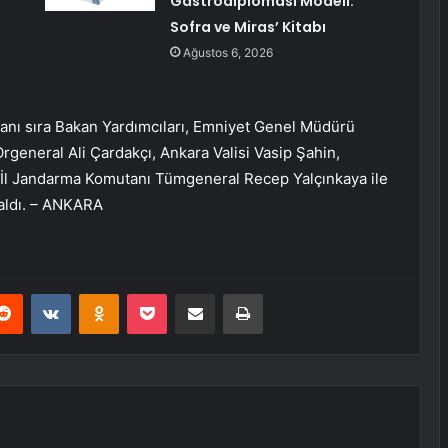
Gastrodiplomasi Modeli:
Sofra ve Miras’ Kitabı
Ağustos 6, 2026
anı sıra Bakan Yardımcıları, Emniyet Genel Müdürü
eneral Ali Çardakçı, Ankara Valisi Vasip Şahin,
 İl Jandarma Komutanı Tümgeneral Recep Yalçınkaya ile
 aldı. – ANKARA
erest
Reddit
VKontakte
Odnoklassniki
Pocket
E-Posta ile paylaş
Yazdır