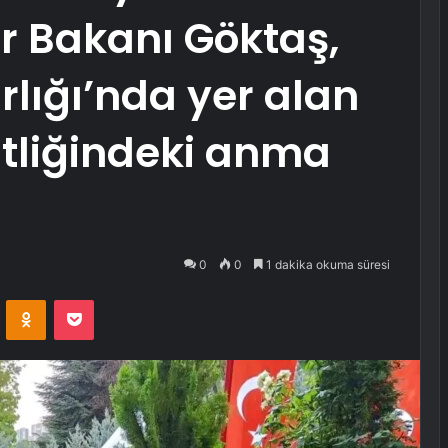
r Bakanı Göktaş,
lığı’nda yer alan
tliğindeki anma
0
0
1 dakika okuma süresi
VKontakte
Odnoklassniki
Pocket