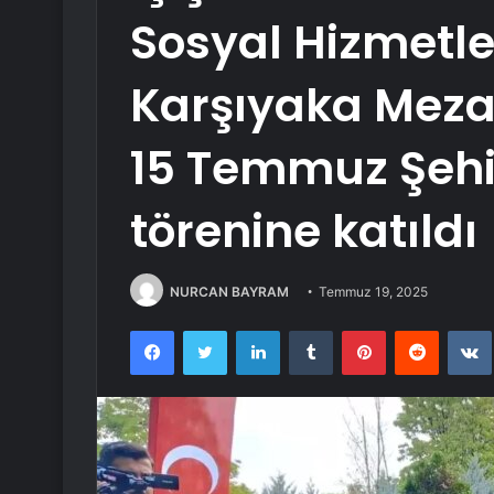
Sosyal Hizmetle
Karşıyaka Mezar
15 Temmuz Şehi
törenine katıldı
NURCAN BAYRAM
Temmuz 19, 2025
Facebook
Twitter
LinkedIn
Tumblr
Pinterest
Reddit