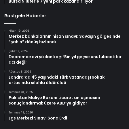
Bursa Nilüfer’e 7 yeni park kazandırılıyor
Rastgele Haberler
Nisan 19, 2026
Merkez bankalarının nisan sınavı: Savaşın gölgesinde
“şahin” dönüş hızlandı
Şubat 7, 2024
Depremde evi yıkılan koç: ‘Bin yıl geçse unutulacak bir
acı değil’
Ağustos 8, 2025
Londra’da 45 yaşındaki Türk vatandaşı sokak
ortasında silahla öldürüldü
Temmuz 31, 2025
Pakistan Maliye Bakanı ticaret anlaşmasını
sonuçlandırmak üzere ABD’ye gidiyor
Temmuz 18, 2026
Lgs Merkezi Sınavı Sona Erdi