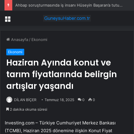
Ahbap soruşturmasında iş insanı Hüseyin Başaran’a tutuklama talebi
Menü
Anasayfa
/
Ekonomi
Ekonomi
Haziran Ayında konut ve
tarım fiyatlarında belirgin
artışlar yaşandı
DİLAN BİÇER
Temmuz 18, 2025
0
0
2 dakika okuma süresi
Investing.com – Türkiye Cumhuriyet Merkez Bankası
(TCMB), Haziran 2025 dönemine ilişkin Konut Fiyat