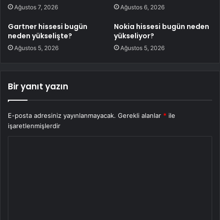
Ağustos 7, 2026
Ağustos 6, 2026
Gartner hissesi bugün
Nokia hissesi bugün neden
neden yükselişte?
yükseliyor?
Ağustos 5, 2026
Ağustos 5, 2026
Bir yanıt yazın
E-posta adresiniz yayınlanmayacak.
Gerekli alanlar
*
ile
işaretlenmişlerdir
Y
o
r
u
m
*