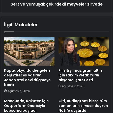
Sert ve yumuşak çekirdekli meyveler zirvede
İlgili Makaleler
Kapadokya’da dengeleri
Filiz Eryılmaz gram altın
değiştirecek yatırım!
için rakam verdi: Yarın
Japon otel devi düğmeye
akşama işaret etti
bastı
Ağustos 7, 2026
Ağustos 7, 2026
Macquarie, Rakuten için
Citi, Burlington’ı hisse tüm
Outperform önerisiyle
zamanların zirvesindeyken
kapsama başladı
Nötr’e düşürdü