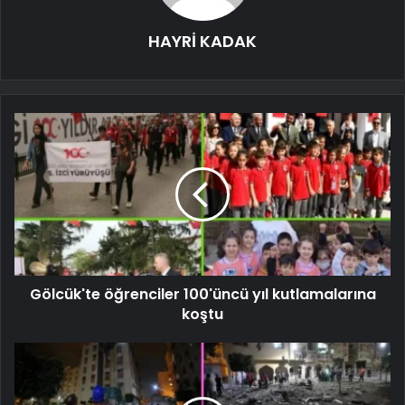
HAYRİ KADAK
Gölcük'te öğrenciler 100'üncü yıl kutlamalarına
koştu