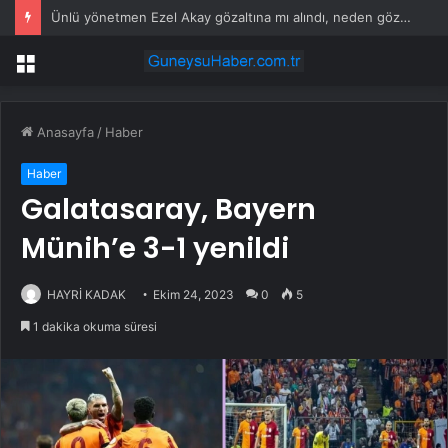
Ünlü yönetmen Ezel Akay gözaltına mı alındı, neden gözaltına alındı? Son dakika… Ezel Akay kimdir, filmleri, dizileri hangileri?
Menü
Anasayfa
/
Haber
Haber
Galatasaray, Bayern
Münih’e 3-1 yenildi
HAYRİ KADAK
Ekim 24, 2023
0
5
1 dakika okuma süresi