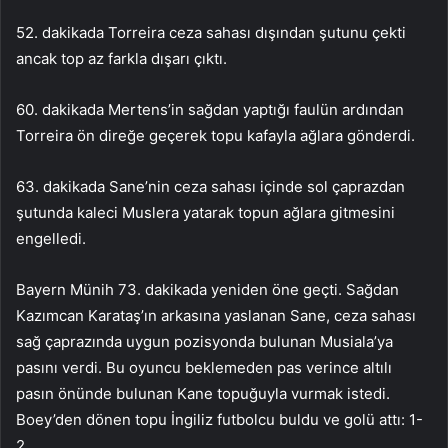
52. dakikada Torreira ceza sahası dışından şutunu çekti
ancak top az farkla dışarı çıktı.
60. dakikada Mertens’in sağdan yaptığı faulün ardından
Torreira ön direğe geçerek topu kafayla ağlara gönderdi.
63. dakikada Sane’nin ceza sahası içinde sol çaprazdan
şutunda kaleci Muslera yatarak topun ağlara gitmesini
engelledi.
Bayern Münih 73. dakikada yeniden öne geçti. Sağdan
Kazımcan Karataş’ın arkasına yaslanan Sane, ceza sahası
sağ çaprazında uygun pozisyonda bulunan Musiala’ya
pasını verdi. Bu oyuncu beklemeden pas verince altılı
pasın önünde bulunan Kane topuğuyla vurmak istedi.
Boey’den dönen topu İngiliz futbolcu buldu ve golü attı: 1-
2.