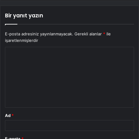
Bir yanıt yazın
E-posta adresiniz yayınlanmayacak.
Gerekli alanlar
*
ile
işaretlenmişlerdir
Y
o
r
u
m
*
Ad
*
E-posta
*