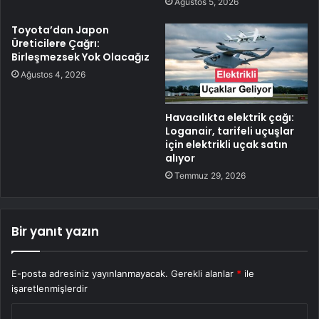
Ağustos 5, 2026
Toyota’dan Japon
Üreticilere Çağrı:
Birleşmezsek Yok Olacağız
Ağustos 4, 2026
Havacılıkta elektrik çağı:
Loganair, tarifeli uçuşlar
için elektrikli uçak satın
alıyor
Temmuz 29, 2026
Bir yanıt yazın
E-posta adresiniz yayınlanmayacak.
Gerekli alanlar
*
ile
işaretlenmişlerdir
Y