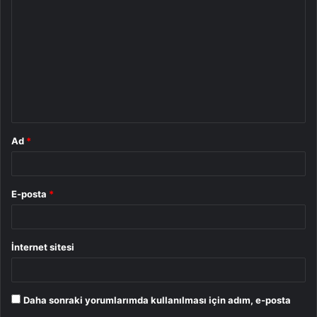
o
r
u
m
*
Ad
*
E-posta
*
İnternet sitesi
Daha sonraki yorumlarımda kullanılması için adım, e-posta