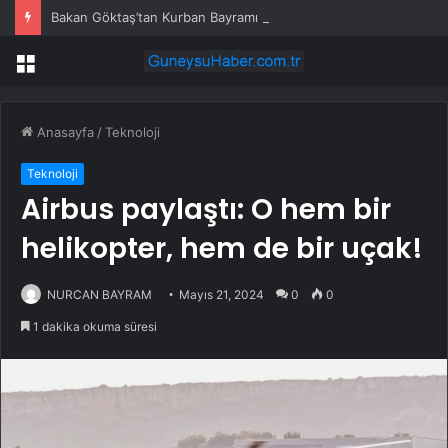
Bakan Göktaş’tan Kurban Bayramı Mesajı
Menü
Anasayfa
/
Teknoloji
Teknoloji
Airbus paylaştı: O hem bir
helikopter, hem de bir uçak!
NURCAN BAYRAM
Mayıs 21, 2024
0
0
1 dakika okuma süresi