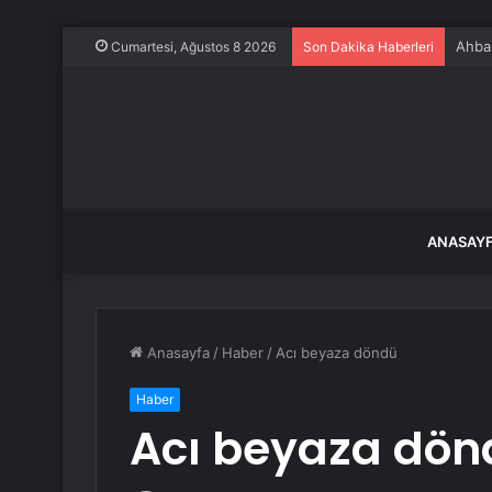
Ahbap
Cumartesi, Ağustos 8 2026
Son Dakika Haberleri
ANASAY
Anasayfa
/
Haber
/
Acı beyaza döndü
Haber
Acı beyaza dön