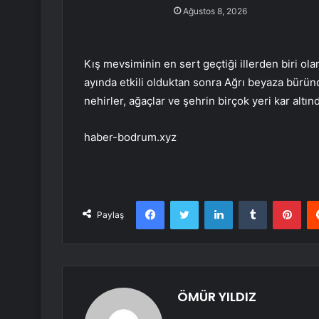
Ağustos 8, 2026
Kış mevsiminin en sert geçtiği illerden biri ola
ayında etkili olduktan sonra Ağrı beyaza büründü
nehirler, ağaçlar ve şehrin birçok yeri kar altınd
haber-bodrum.xyz
Facebook
Twitter
LinkedIn
Tumblr
Pint
Paylaş
ÖMÜR YILDIZ