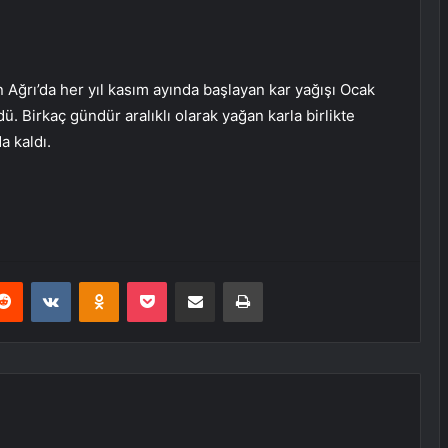
n Ağrı’da her yıl kasım ayında başlayan kar yağışı Ocak
. Birkaç gündür aralıklı olarak yağan karla birlikte
a kaldı.
erest
Reddit
VKontakte
Odnoklassniki
Pocket
E-Posta ile paylaş
Yazdır