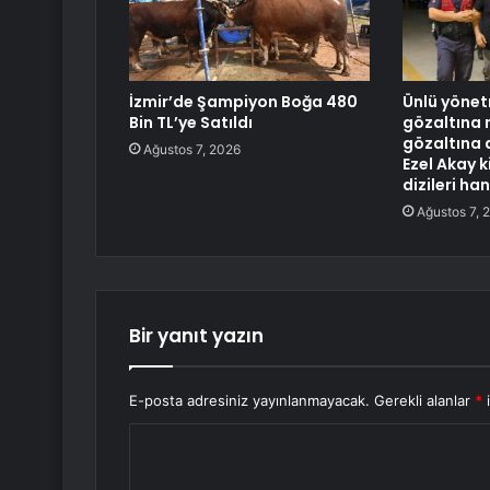
İzmir’de Şampiyon Boğa 480
Ünlü yönet
Bin TL’ye Satıldı
gözaltına 
gözaltına 
Ağustos 7, 2026
Ezel Akay ki
dizileri han
Ağustos 7, 
Bir yanıt yazın
E-posta adresiniz yayınlanmayacak.
Gerekli alanlar
*
i
Y
o