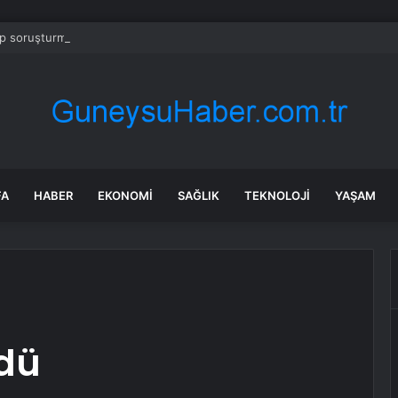
 soruşturmasında iş insanı Hüseyin Başaran’a tutuklama talebi
FA
HABER
EKONOMI
SAĞLIK
TEKNOLOJI
YAŞAM
dü