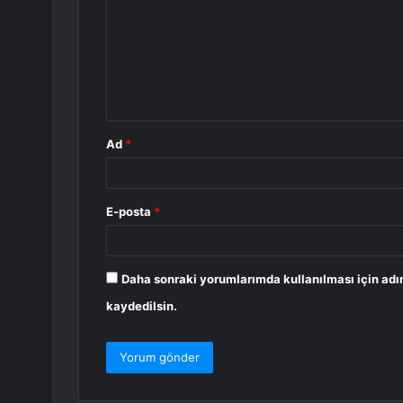
r
u
m
*
Ad
*
E-posta
*
Daha sonraki yorumlarımda kullanılması için adı
kaydedilsin.