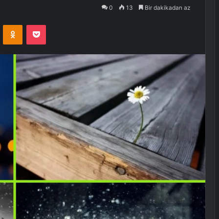
0
13
Bir dakikadan az
VKontakte
Odnoklassniki
Pocket