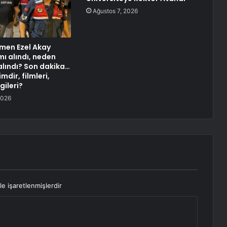
Ağustos 7, 2026
men Ezel Akay
mı alındı, neden
alındı? Son dakika…
mdir, filmleri,
gileri?
2026
le işaretlenmişlerdir