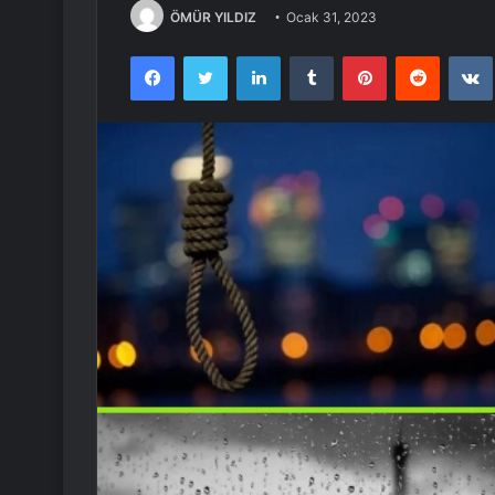
ÖMÜR YILDIZ
Ocak 31, 2023
Facebook
Twitter
LinkedIn
Tumblr
Pinterest
Reddit