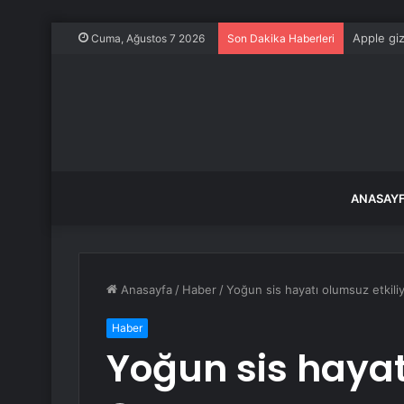
Apple giz
Cuma, Ağustos 7 2026
Son Dakika Haberleri
ANASAY
Anasayfa
/
Haber
/
Yoğun sis hayatı olumsuz etkili
Haber
Yoğun sis hayat