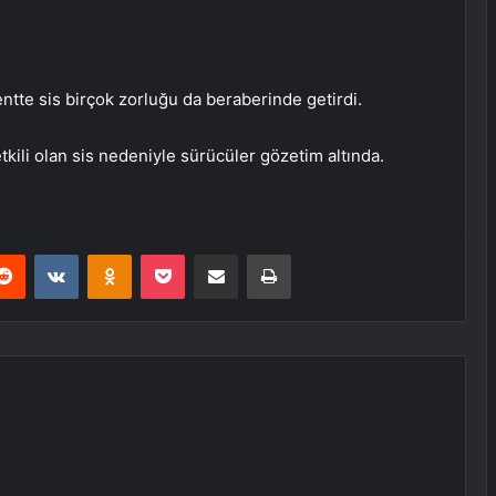
te sis birçok zorluğu da beraberinde getirdi.
tkili olan sis nedeniyle sürücüler gözetim altında.
erest
Reddit
VKontakte
Odnoklassniki
Pocket
E-Posta ile paylaş
Yazdır