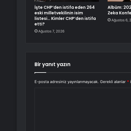
İşte CHP’den istifa eden 264
Albüm: 20
eski milletvekilinin isim
Zeka Konfe
listesi… Kimler CHP’den istifa
Ağustos 6, 
etti?
Ağustos 7, 2026
Bir yanıt yazın
E-posta adresiniz yayınlanmayacak.
Gerekli alanlar
*
i
Y
o
r
u
m