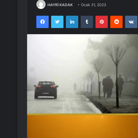
HAYRİ KADAK
Ocak 31, 2023
Facebook
Twitter
LinkedIn
Tumblr
Pinterest
Reddit