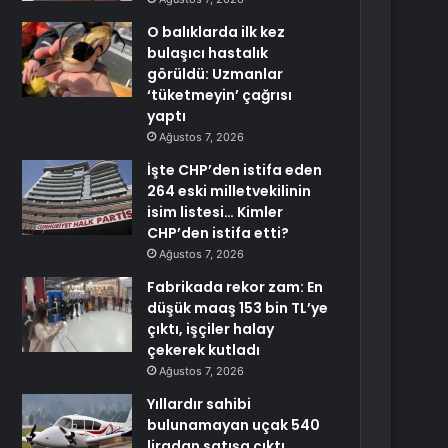
O balıklarda ilk kez
bulaşıcı hastalık
görüldü: Uzmanlar
‘tüketmeyin’ çağrısı
yaptı
Ağustos 7, 2026
İşte CHP’den istifa eden
264 eski milletvekilinin
isim listesi… Kimler
CHP’den istifa etti?
Ağustos 7, 2026
Fabrikada rekor zam: En
düşük maaş 153 bin TL’ye
çıktı, işçiler halay
çekerek kutladı
Ağustos 7, 2026
Yıllardır sahibi
bulunamayan uçak 540
liradan satışa çıktı