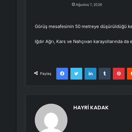
Ağustos 7, 2026
Görüş mesafesinin 50 metreye düşürüldüğü kent
Iğdır Ağrı, Kars ve Nahçıvan karayollarında da e
Facebook
Twitter
LinkedIn
Tumblr
Pint
Paylaş
HAYRİ KADAK