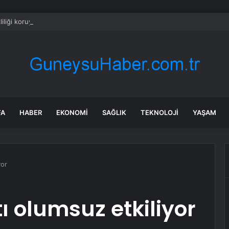
liliği koruyamıyor: iCloud+ özelliğinde yeni açık!
FA
HABER
EKONOMI
SAĞLIK
TEKNOLOJI
YAŞAM
yor
ı olumsuz etkiliyor