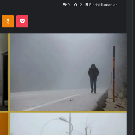
0
12
Bir dakikadan az
VKontakte
Odnoklassniki
Pocket