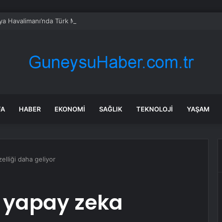
ya Havalimanı’nda Türk Mutfağı Haftası tanıtım etkinliği
FA
HABER
EKONOMI
SAĞLIK
TEKNOLOJI
YAŞAM
elliği daha geliyor
 yapay zeka