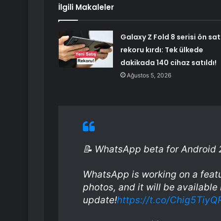
İlgili Makaleler
Galaxy Z Fold 8 serisi ön sat
rekoru kırdı: Tek ülkede
dakikada 140 cihaz satıldı!
Ağustos 5, 2026
📝 WhatsApp beta for Android 2
WhatsApp is working on a featu
photos, and it will be available 
update!
https://t.co/Chig5TiyQ