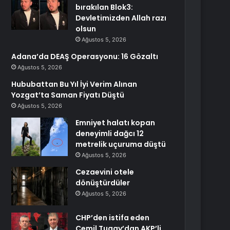
bırakılan Blok3:
Devletimizden Allah razı
olsun
Ağustos 5, 2026
Adana’da DEAŞ Operasyonu: 16 Gözaltı
Ağustos 5, 2026
Hububattan Bu Yıl İyi Verim Alınan
Yozgat’ta Saman Fiyatı Düştü
Ağustos 5, 2026
Emniyet halatı kopan
deneyimli dağcı 12
metrelik uçuruma düştü
Ağustos 5, 2026
Cezaevini otele
dönüştürdüler
Ağustos 5, 2026
CHP’den istifa eden
Cemil Tugay’dan AKP’li