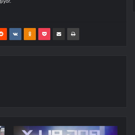
şıyor.
erest
Reddit
VKontakte
Odnoklassniki
Pocket
E-Posta ile paylaş
Yazdır