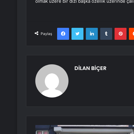
olmak üzere bir dizi başka özellik üzerinde çalı
Facebook
Twitter
LinkedIn
Tumblr
Pint
Paylaş
DİLAN BİÇER