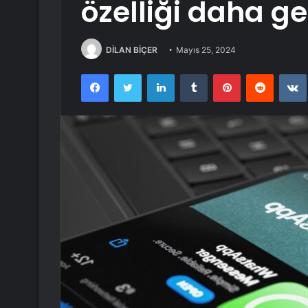
özelliği daha ge
DİLAN BİÇER
Mayıs 25, 2024
Facebook
Twitter
LinkedIn
Tumblr
Pinterest
Reddit