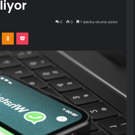
liyor
0
0
1 dakika okuma süresi
VKontakte
Odnoklassniki
Pocket