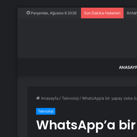
Antal
Perşembe, Ağustos 6 2026
Son Dakika Haberleri
ANASAY
Anasayfa
/
Teknoloji
/
WhatsApp’a bir yapay zeka öz
Teknoloji
WhatsApp’a bir