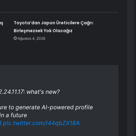
ış
Toyota’dan Japon Üreticilere Çağrı:
Birleşmezsek Yok Olacağız
Ağustos 4, 2026
.24.11.17: what's new?
re to generate AI-powered profile
in a future
R
pic.twitter.com/l44qbZX18A