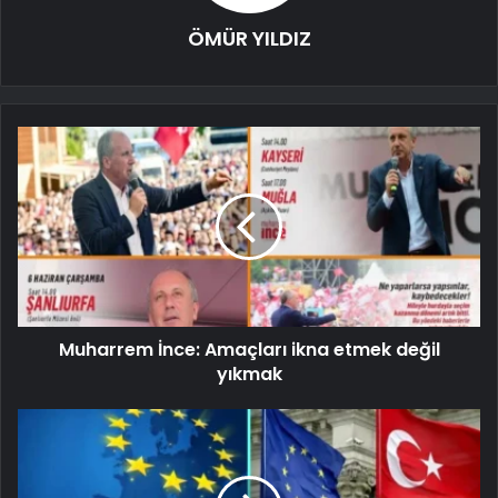
ÖMÜR YILDIZ
Muharrem İnce: Amaçları ikna etmek değil
yıkmak