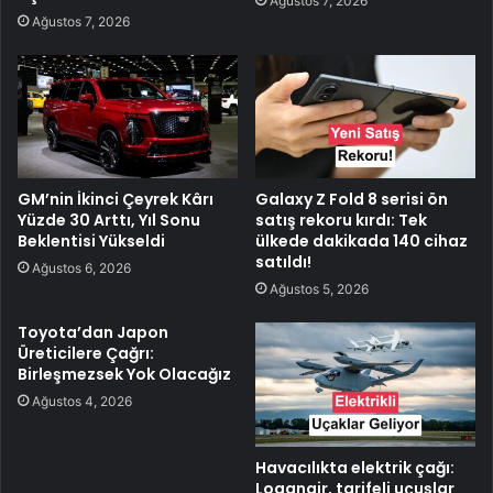
Ağustos 7, 2026
Ağustos 7, 2026
GM’nin İkinci Çeyrek Kârı
Galaxy Z Fold 8 serisi ön
Yüzde 30 Arttı, Yıl Sonu
satış rekoru kırdı: Tek
Beklentisi Yükseldi
ülkede dakikada 140 cihaz
satıldı!
Ağustos 6, 2026
Ağustos 5, 2026
Toyota’dan Japon
Üreticilere Çağrı:
Birleşmezsek Yok Olacağız
Ağustos 4, 2026
Havacılıkta elektrik çağı:
Loganair, tarifeli uçuşlar