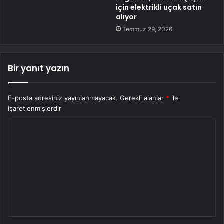
için elektrikli uçak satın
alıyor
Temmuz 29, 2026
Bir yanıt yazın
E-posta adresiniz yayınlanmayacak.
Gerekli alanlar
*
ile
işaretlenmişlerdir
Y
o
r
u
m
*