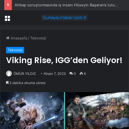
Ahbap soruşturmasında iş insanı Hüseyin Başaran’a tutuklama talebi
Menü
Anasayfa
/
Teknoloji
Teknoloji
Viking Rise, IGG’den Geliyor!
ÖMÜR YILDIZ
Nisan 7, 2023
0
6
2 dakika okuma süresi