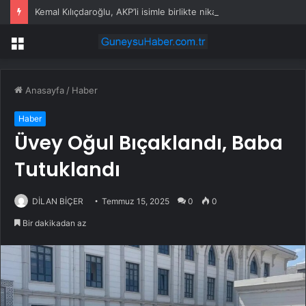
Kemal Kılıçdaroğlu, AKP’li isimle birlikte nikah şahitliği yaptı
Menü
Anasayfa
/
Haber
Haber
Üvey Oğul Bıçaklandı, Baba
Tutuklandı
DİLAN BİÇER
Temmuz 15, 2025
0
0
Bir dakikadan az