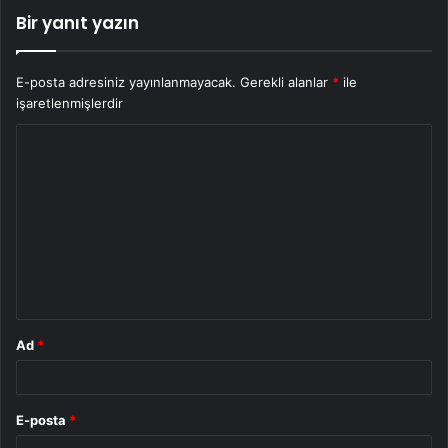
Bir yanıt yazın
E-posta adresiniz yayınlanmayacak.
Gerekli alanlar
*
ile
işaretlenmişlerdir
Y
o
r
u
m
*
Ad
*
E-posta
*