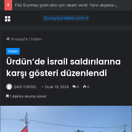
Filiz Eryılmaz gram altın için rakam verdi: Yarın akşama işaret etti
Menü
Anasayfa
/
Haber
Haber
Ürdün’de İsrail saldırılarına
karşı gösteri düzenlendi
ŞADİ YÜKSEL
Ocak 19, 2024
0
0
1 dakika okuma süresi