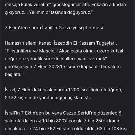
mesaja kulak verelim” gibi sloganlar attı. Enkazın altından
çıkıyoruz… Yıkımın ortasında doğuyoruz.”
7 Ekim’den sonra İsrail’in Gazze’yi işgal etmesi
Hamas’ın silahlı kanadı İzzeddin El Kassam Tugayları,
“Filistinlilere ve Mescid-i Aksa başta olmak üzere kutsal
değerlere yönelik sürekli ihlallere yanıt vermek”
gerekçesiyle 7 Ekim 2023’te İsrail’e kapsamlı bir saldırı
başlattı. “
İsrail, 7 Ekim’deki baskınlarda 1.200 İsraillinin öldüğünü,
5.132 kişinin de yaralandığını açıklamıştı.
İsrail’in 7 Ekim’den bu yana Gazze Şeridi’ne düzenlediği
saldırılarda en az 10 bin 800’ü çocuk, 7 bin 250’si kadın
olmak üzere 24 bin 762 Filistinli öldürüldü, 62 bin 108 kişi