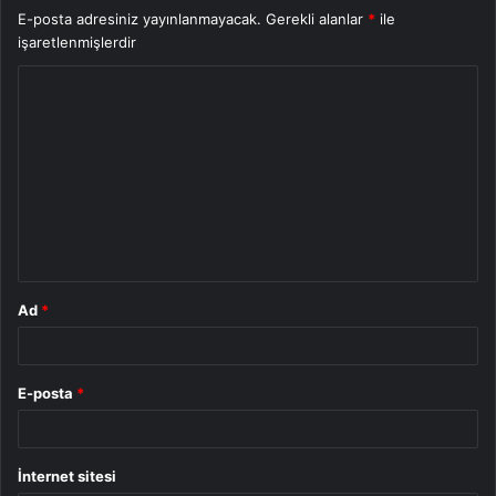
E-posta adresiniz yayınlanmayacak.
Gerekli alanlar
*
ile
işaretlenmişlerdir
Y
o
r
u
m
*
Ad
*
E-posta
*
İnternet sitesi