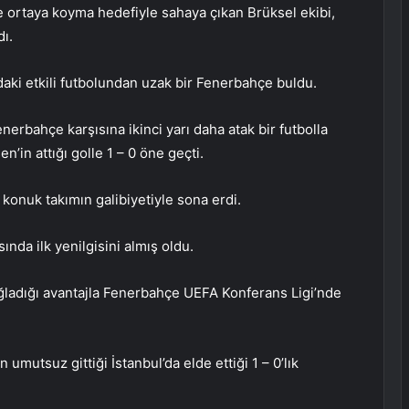
 ortaya koyma hedefiyle sahaya çıkan Brüksel ekibi,
ı.
aki etkili futbolundan uzak bir Fenerbahçe buldu.
nerbahçe karşısına ikinci yarı daha atak bir futbolla
in attığı golle 1 – 0 öne geçti.
konuk takımın galibiyetiyle sona erdi.
da ilk yenilgisini almış oldu.
sağladığı avantajla Fenerbahçe UEFA Konferans Ligi’nde
umutsuz gittiği İstanbul’da elde ettiği 1 – 0’lık