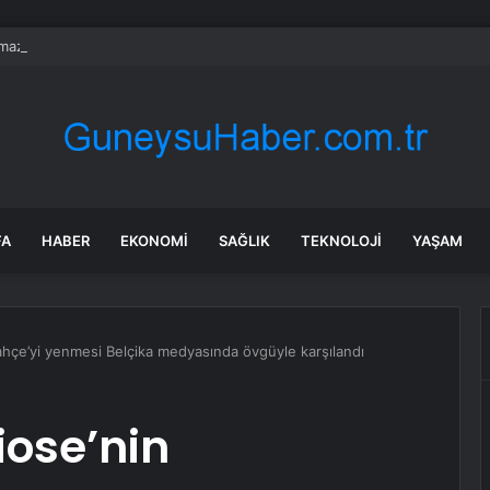
ılmaz gram altın için rakam verdi: Yarın akşama işaret etti
FA
HABER
EKONOMI
SAĞLIK
TEKNOLOJI
YAŞAM
ahçe’yi yenmesi Belçika medyasında övgüyle karşılandı
iose’nin