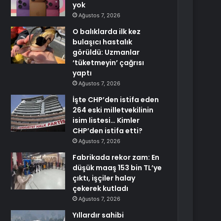
yok
Ağustos 7, 2026
O balıklarda ilk kez
bulaşıcı hastalık
görüldü: Uzmanlar
‘tüketmeyin’ çağrısı
yaptı
Ağustos 7, 2026
İşte CHP’den istifa eden
264 eski milletvekilinin
isim listesi… Kimler
CHP’den istifa etti?
Ağustos 7, 2026
Fabrikada rekor zam: En
düşük maaş 153 bin TL’ye
çıktı, işçiler halay
çekerek kutladı
Ağustos 7, 2026
Yıllardır sahibi