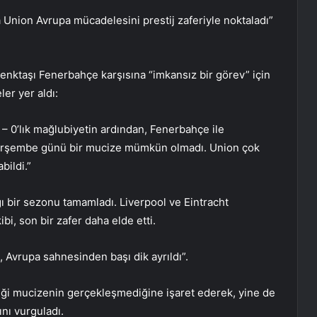
Union Avrupa mücadelesini prestij zaferiyle noktaladı”
a renktaşı Fenerbahçe karşısına “imkansız bir görev” için
er yer aldı:
3 – 0’lık mağlubiyetin ardından, Fenerbahçe ile
 Perşembe günü bir mucize mümkün olmadı. Union çok
bildi.”
 bir sezonu tamamladı. Liverpool ve Eintracht
bi, son bir zafer daha elde etti.
Avrupa sahnesinden başı dik ayrıldı”.
ediği mucizenin gerçekleşmediğine işaret ederek, yine de
ını vurguladı.