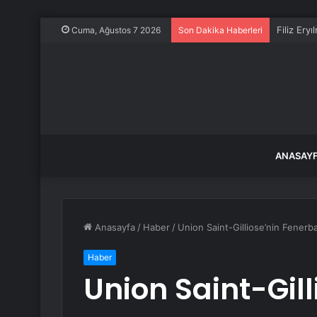
Filiz Ery
Cuma, Ağustos 7 2026
Son Dakika Haberleri
ANASAY
Anasayfa
/
Haber
/
Union Saint-Gilliose’nin Fenerb
Haber
Union Saint-Gill