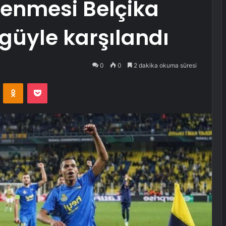
yenmesi Belçika
üyle karşılandı
0
0
2 dakika okuma süresi
VKontakte
Odnoklassniki
Pocket