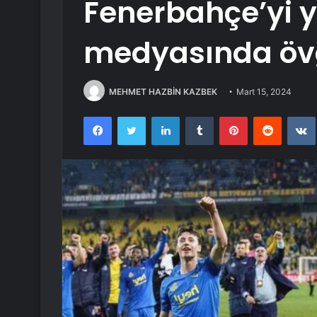
Fenerbahçe’yi 
medyasında övg
MEHMET HAZBİN KAZBEK
Mart 15, 2024
Facebook
Twitter
LinkedIn
Tumblr
Pinterest
Reddit