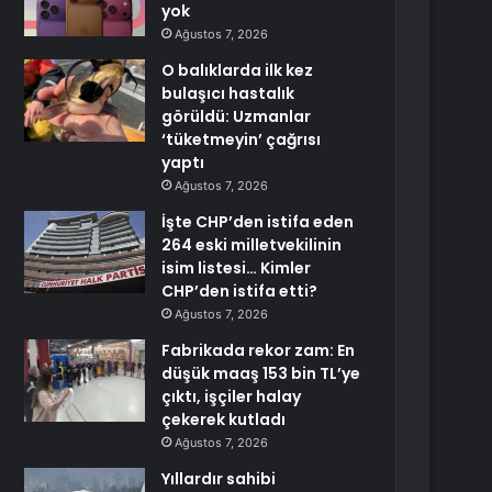
yok
Ağustos 7, 2026
O balıklarda ilk kez
bulaşıcı hastalık
görüldü: Uzmanlar
‘tüketmeyin’ çağrısı
yaptı
Ağustos 7, 2026
İşte CHP’den istifa eden
264 eski milletvekilinin
isim listesi… Kimler
CHP’den istifa etti?
Ağustos 7, 2026
Fabrikada rekor zam: En
düşük maaş 153 bin TL’ye
çıktı, işçiler halay
çekerek kutladı
Ağustos 7, 2026
Yıllardır sahibi