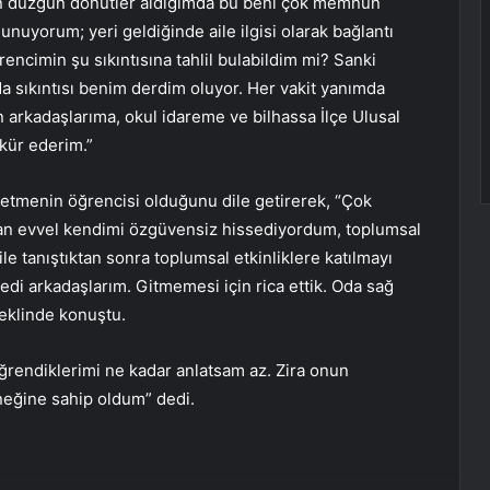
 düzgün dönütler aldığımda bu beni çok memnun
lunuyorum; yeri geldiğinde aile ilgisi olarak bağlantı
encimin şu sıkıntısına tahlil bulabildim mi? Sanki
a sıkıntısı benim derdim oluyor. Her vakit yanımda
arkadaşlarıma, okul idareme ve bilhassa İlçe Ulusal
kür ederim.”
retmenin öğrencisi olduğunu dile getirerek, “Çok
n evvel kendimi özgüvensiz hissediyordum, toplumsal
le tanıştıktan sonra toplumsal etkinliklere katılmayı
di arkadaşlarım. Gitmemesi için rica ettik. Oda sağ
şeklinde konuştu.
rendiklerimi ne kadar anlatsam az. Zira onun
neğine sahip oldum” dedi.