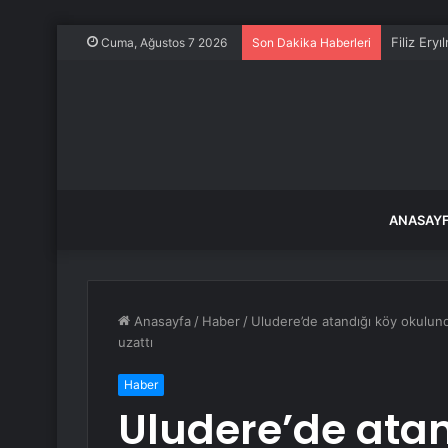
Filiz Ery
Cuma, Ağustos 7 2026
Son Dakika Haberleri
ANASAY
Anasayfa
/
Haber
/
Uludere’de atandığı köy okulun
uzattı
Haber
Uludere’de ata