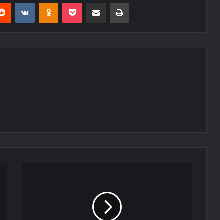
erest
Reddit
VKontakte
Odnoklassniki
Pocket
E-Posta ile paylaş
Yazdır