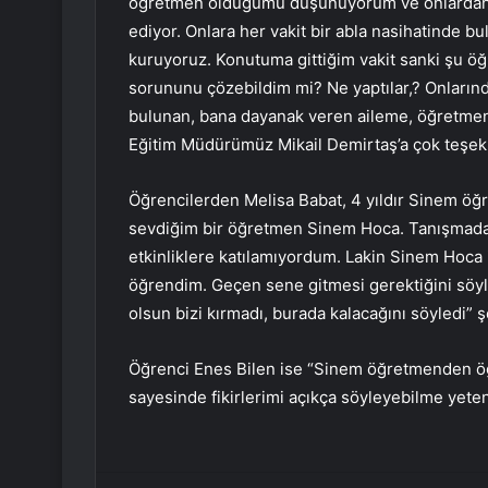
öğretmen olduğumu düşünüyorum ve onlardan
ediyor. Onlara her vakit bir abla nasihatinde bu
kuruyoruz. Konutuma gittiğim vakit sanki şu öğr
sorununu çözebildim mi? Ne yaptılar,? Onlarınd
bulunan, bana dayanak veren aileme, öğretmen 
Eğitim Müdürümüz Mikail Demirtaş’a çok teşek
Öğrencilerden Melisa Babat, 4 yıldır Sinem öğ
sevdiğim bir öğretmen Sinem Hoca. Tanışmada
etkinliklere katılamıyordum. Lakin Sinem Hoca i
öğrendim. Geçen sene gitmesi gerektiğini söyle
olsun bizi kırmadı, burada kalacağını söyledi” 
Öğrenci Enes Bilen ise “Sinem öğretmenden öğ
sayesinde fikirlerimi açıkça söyleyebilme yete