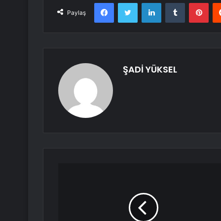
Facebook
Twitter
LinkedIn
Tumblr
Pint
Paylaş
ŞADİ YÜKSEL