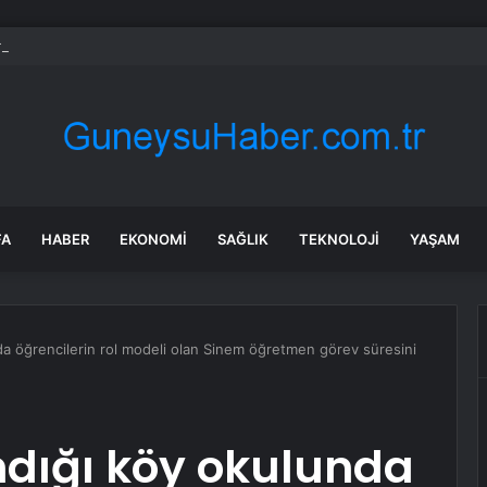
ılmaz gram altın için rakam verdi: Yarın akşama işaret etti
FA
HABER
EKONOMI
SAĞLIK
TEKNOLOJI
YAŞAM
da öğrencilerin rol modeli olan Sinem öğretmen görev süresini
ndığı köy okulunda