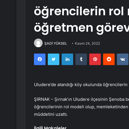
öğrencilerin ro
öğretmen görev 
ŞADİ YÜKSEL
Kasım 24, 2022
Facebook
Twitter
LinkedIn
Tumblr
Pinterest
Reddit
Uludere’de atandığı köy okulunda öğrencilerin
ŞIRNAK – Şırnak’ın Uludere ilçesinin Şenoba b
öğrencilerinin rol modeli olup, memleketinden 
müddetini uzattı.
İlgili Makaleler