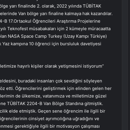
ölge yarı finalinde 2. olarak, 2022 yılında TÜBİTAK
elerinde Van bölge yarı finaline kalmaya hak kazandılar.
-B 17.Ortaokul Öğrencileri Araştırma Projelerine
 yılı Teknofest müsabakaları için 2 kümeyle müracaatta
ak olan NASA Space Camp Turkey (Uzay Kampı Türkiye)
k Yaz kampına 10 öğrenci için bursluluk davetiyesi
etimize hayırlı kişiler olarak yetişmesini istiyorum”
eldesini, buradaki insanları çok sevdiğini söyleyen
z etti. Öğrencilerini geliştirmek için elinden gelen her
ilerimin de ülkemize, vatanımıza ve milletimize güzel
sene TÜBİTAK 2204-B Van Bölge Standına gitmiştik.
ilik elde etmiştik. Geçen sene öğrencim ile ilgili bir
öğrencilerinin cinsiyet ayrımcılığına uğradığını ve
enmesi gerektiğiyle ilgili bir motivasyon çalışması