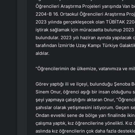
Öğrencileri Araştırma Projeleri yarışında Van b
2204-B 16. Ortaokul Öğrencileri Araştırma Proj
2023 yılında gerçekleşecek olan TÜBİTAK 2204
iştirak sağlamak için müracaatta bulunup 2023
bulundular. 2023 yılı haziran ayında yapılac
tarafından İzmir’de Uzay Kampı Türkiye Galakti
aldılar.
“Öğrencilerimin de ülkemize, vatanımıza ve mill
Görev yaptığı ili ve ilçeyi, bulunduğu Şenoba B
Sinem Onur, öğrenci aşığı bir insan olduğunu sö
şeyi yapmaya çalıştığını aktaran Onur, “Öğrenc
şahıslar olarak yetişmesini istiyorum. Geçen 
Ondan evvelki sene de bölge yarı finalinde ikinc
çalışma yaptık, kız öğrencilerine yönelikti. Kız 
aslında kız öğrencilerin çok daha fazla destekl