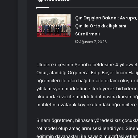
Çin Dışişleri Bakanı: Avrupa,
Çin ile Ortaklık İlişkisini
Sürdürmeli
Ağustos 7, 2026
Uludere ilçesinin Şenoba beldesine 4 yıl evvel
Onur, atandığı Orgeneral Edip Başer İmam Hatip 
öğrencileri ile olan bağı bir aile ortamı oluştu
yıllık misyon müddetince ilerleyerek birbirler
okulundaki vazife müddeti dolmasına karşın ö
mühletini uzatarak köy okulundaki öğrenciler
Sinem öğretmen, bilhassa yöredeki kız çocukları
rol model olup amaçlarını şekillendiriyor. Sinem
eğitimin dayanakları ile sayısız muvaffakiyetle