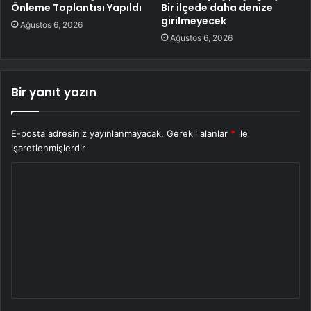
Önleme Toplantısı Yapıldı
Bir ilçede daha denize
girilmeyecek
Ağustos 6, 2026
Ağustos 6, 2026
Bir yanıt yazın
E-posta adresiniz yayınlanmayacak.
Gerekli alanlar
*
ile
işaretlenmişlerdir
Y
o
r
u
m
*