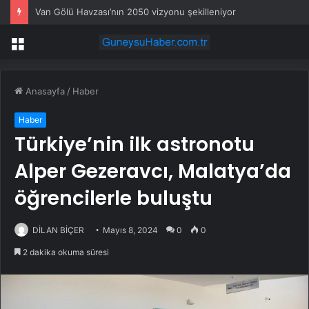
Van Gölü Havzası’nın 2050 vizyonu şekilleniyor
Menü
Anasayfa
/
Haber
Haber
Türkiye’nin ilk astronotu
Alper Gezeravcı, Malatya’da
öğrencilerle buluştu
DİLAN BİÇER
Mayıs 8, 2024
0
0
2 dakika okuma süresi