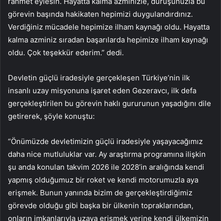
rahmet eylesin. Hayatta kalma azminizle, duruşunuzla bu
görevin başında hakikaten hepimizi duygulandırdınız.
Verdiğiniz mücadele hepimize ilham kaynağı oldu. Hayatta
kalma azminiz sıradan başarılarda hepimize ilham kaynağı
oldu. Çok teşekkür ederim.” dedi.
Devletin güçlü iradesiyle gerçekleşen Türkiye’nin ilk
insanlı uzay misyonuna işaret eden Gezeravcı, ilk defa
gerçekleştirilen bu görevin haklı gururunun yaşadığını dile
getirerek, şöyle konuştu:
“Önümüzde devletimizin güçlü iradesiyle yaşayacağımız
daha nice mutluluklar var. Ay araştırma programına ilişkin
şu anda konulan takvim 2026 ile 2028’in aralığında kendi
yapmış olduğumuz bir roket ve kendi motorumuzla aya
erişmek. Bunun yanında bizim de gerçekleştirdiğimiz
görevde olduğu gibi başka bir ülkenin topraklarından,
onların imkanlarıyla uzaya erişmek yerine kendi ülkemizin