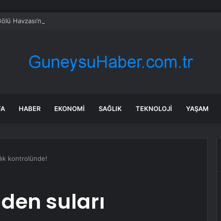
ölü Havzası’nın 2050 vizyonu şekilleniyor
FA
HABER
EKONOMI
SAĞLIK
TEKNOLOJI
YAŞAM
lık kontrolünde!
den suları