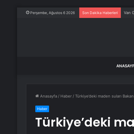
Van G
Perşembe, Ağustos 6 2026
Son Dakika Haberleri
ANASAY
Anasayfa
/
Haber
/
Türkiye’deki maden suları Bakan
Haber
Türkiye’deki ma