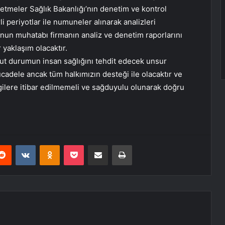
tmeler Sağlık Bakanlığı’nın denetim ve kontrol
li periyotlar ile numuneler alınarak analizleri
unun muhatabı firmanın analiz ve denetim raporlarını
yaklaşım olacaktır.
ut durumun insan sağlığını tehdit edecek unsur
 mücadele ancak tüm halkımızın desteği ile olacaktır ve
ilgilere itibar edilmemeli ve sağduyulu olunarak doğru
erest
Reddit
VKontakte
Odnoklassniki
Pocket
E-Posta ile paylaş
Yazdır