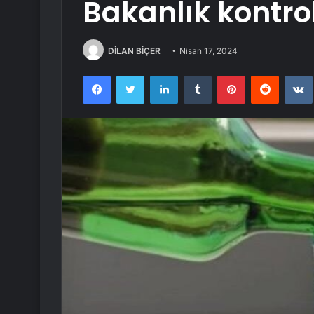
Bakanlık kontro
DİLAN BİÇER
Nisan 17, 2024
Facebook
Twitter
LinkedIn
Tumblr
Pinterest
Reddit