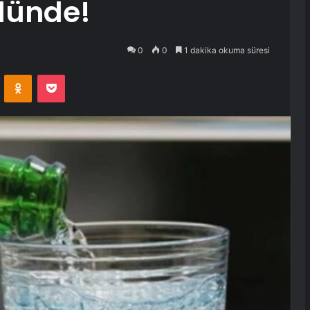
lünde!
0
0
1 dakika okuma süresi
VKontakte
Odnoklassniki
Pocket