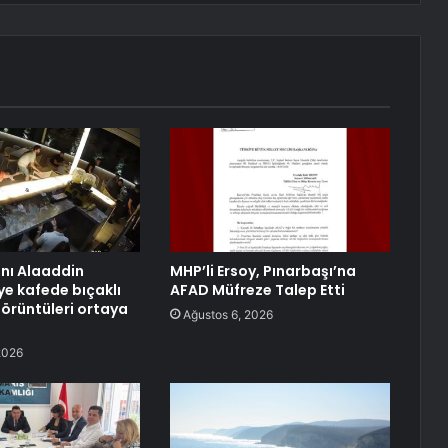
anı Alaaddin
MHP’li Ersoy, Pınarbaşı’na
ye kafede bıçaklı
AFAD Müfreze Talep Etti
görüntüleri ortaya
Ağustos 6, 2026
2026