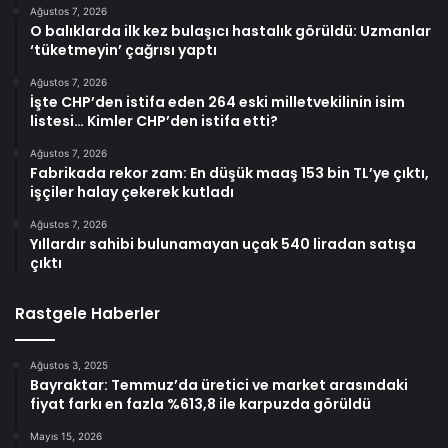
Ağustos 7, 2026
O balıklarda ilk kez bulaşıcı hastalık görüldü: Uzmanlar
‘tüketmeyin’ çağrısı yaptı
Ağustos 7, 2026
İşte CHP’den istifa eden 264 eski milletvekilinin isim
listesi… Kimler CHP’den istifa etti?
Ağustos 7, 2026
Fabrikada rekor zam: En düşük maaş 153 bin TL’ye çıktı,
işçiler halay çekerek kutladı
Ağustos 7, 2026
Yıllardır sahibi bulunamayan uçak 540 liradan satışa
çıktı
Rastgele Haberler
Ağustos 3, 2025
Bayraktar: Temmuz’da üretici ve market arasındaki
fiyat farkı en fazla %613,8 ile karpuzda görüldü
Mayıs 15, 2026