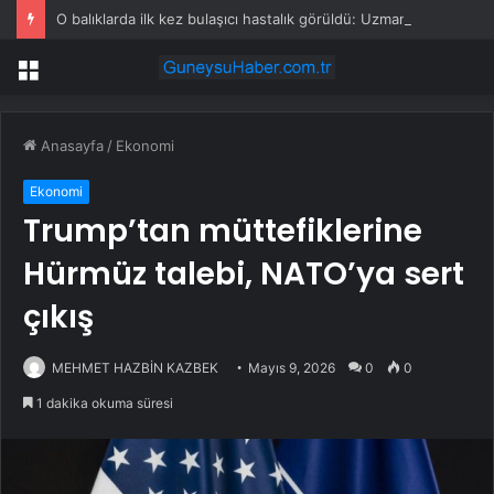
O balıklarda ilk kez bulaşıcı hastalık görüldü: Uzmanlar ‘tüketmeyin’ çağrısı yaptı
Menü
Anasayfa
/
Ekonomi
Ekonomi
Trump’tan müttefiklerine
Hürmüz talebi, NATO’ya sert
çıkış
MEHMET HAZBİN KAZBEK
Mayıs 9, 2026
0
0
1 dakika okuma süresi