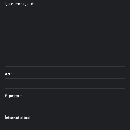
işaretlenmişlerdir
Y
o
r
u
m
*
Ad
*
E-posta
*
İnternet sitesi