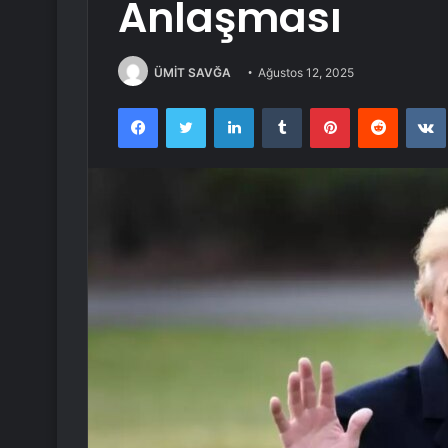
Anlaşması
ÜMİT SAVĞA
Ağustos 12, 2025
Facebook
Twitter
LinkedIn
Tumblr
Pinterest
Reddit