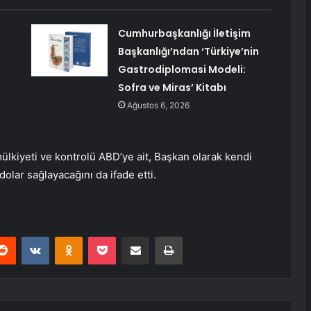
Cumhurbaşkanlığı İletişim
Başkanlığı’ndan ‘Türkiye’nin
Gastrodiplomasi Modeli:
Sofra ve Miras’ Kitabı
Ağustos 6, 2026
kiyeti ve kontrolü ABD’ye ait, Başkan olarak kendi
dolar sağlayacağını da ifade etti.
erest
Reddit
VKontakte
Odnoklassniki
Pocket
E-Posta ile paylaş
Yazdır