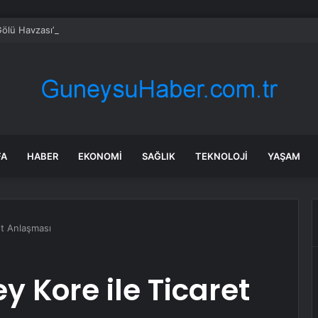
ölü Havzası’nın 2050 vizyonu şekilleniyor
FA
HABER
EKONOMI
SAĞLIK
TEKNOLOJI
YAŞAM
et Anlaşması
 Kore ile Ticaret