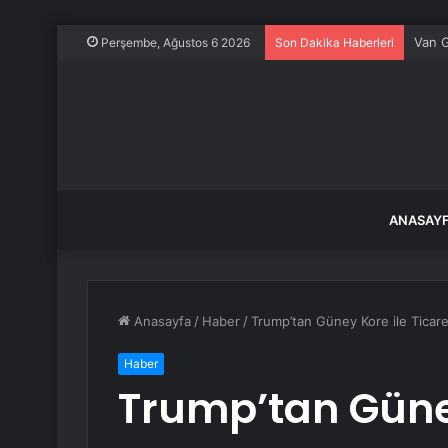
Van G
Perşembe, Ağustos 6 2026
Son Dakika Haberleri
ANASAY
Anasayfa
/
Haber
/
Trump’tan Güney Kore ile Ticar
Haber
Trump’tan Güney