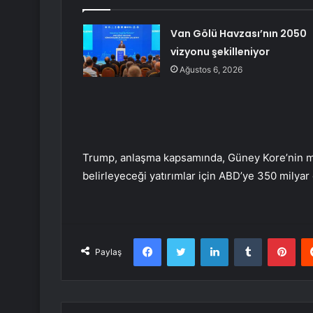
Van Gölü Havzası’nın 2050
vizyonu şekilleniyor
Ağustos 6, 2026
Trump, anlaşma kapsamında, Güney Kore’nin mül
belirleyeceği yatırımlar için ABD’ye 350 milyar 
Facebook
Twitter
LinkedIn
Tumblr
Pint
Paylaş