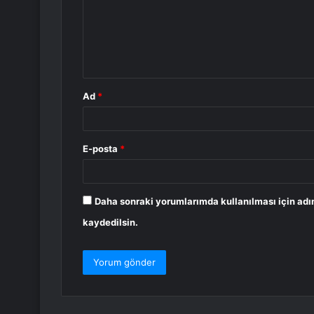
u
m
*
Ad
*
E-posta
*
Daha sonraki yorumlarımda kullanılması için adı
kaydedilsin.