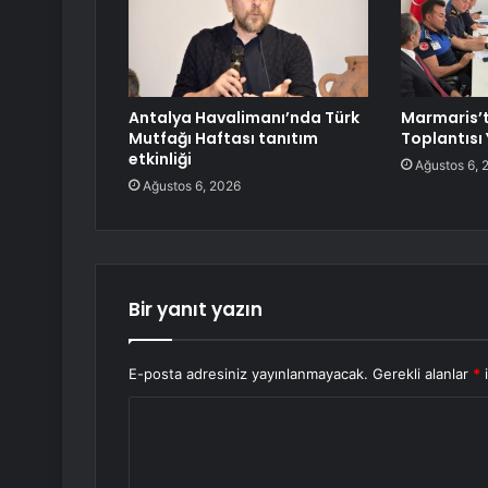
Antalya Havalimanı’nda Türk
Marmaris’
Mutfağı Haftası tanıtım
Toplantısı 
etkinliği
Ağustos 6, 
Ağustos 6, 2026
Bir yanıt yazın
E-posta adresiniz yayınlanmayacak.
Gerekli alanlar
*
i
Y
o
r