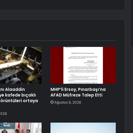
anı Alaaddin
MHP’li Ersoy, Pınarbaşı’na
ye kafede bıçaklı
AFAD Müfreze Talep Etti
görüntüleri ortaya
Ağustos 6, 2026
2026