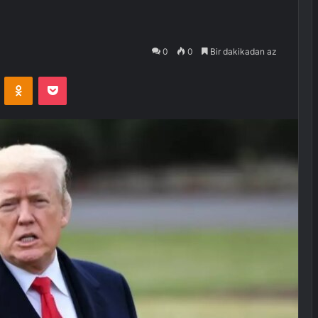
0
0
Bir dakikadan az
VKontakte
Odnoklassniki
Pocket