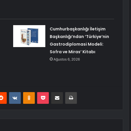
Cumhurbaşkanlığı İletişim
Başkanlığı’ndan ‘Türkiye’nin
Gastrodiplomasi Modeli:
Sofra ve Miras’ Kitabı
Ağustos 6, 2026
erest
Reddit
VKontakte
Odnoklassniki
Pocket
E-Posta ile paylaş
Yazdır