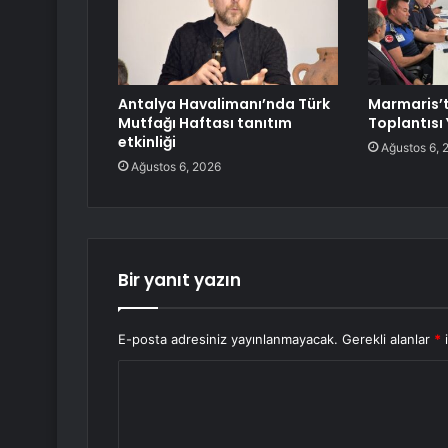
Antalya Havalimanı’nda Türk
Marmaris’
Mutfağı Haftası tanıtım
Toplantısı 
etkinliği
Ağustos 6, 
Ağustos 6, 2026
Bir yanıt yazın
E-posta adresiniz yayınlanmayacak.
Gerekli alanlar
*
i
Y
o
r