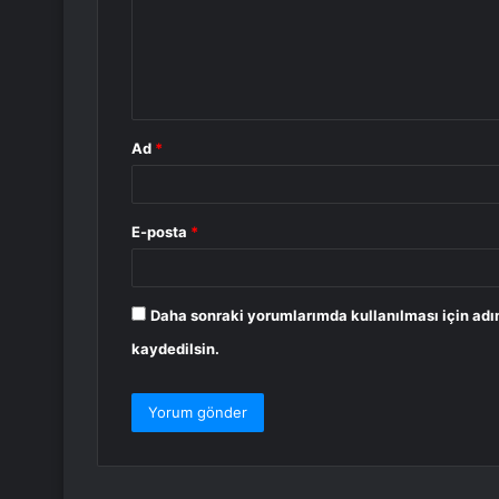
u
m
*
Ad
*
E-posta
*
Daha sonraki yorumlarımda kullanılması için adı
kaydedilsin.