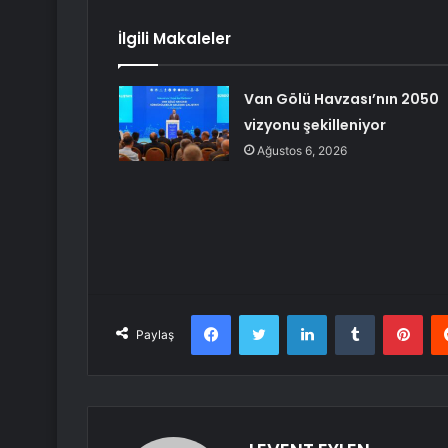
İlgili Makaleler
Van Gölü Havzası’nın 2050
vizyonu şekilleniyor
Ağustos 6, 2026
Facebook
Twitter
LinkedIn
Tumblr
Pint
Paylaş