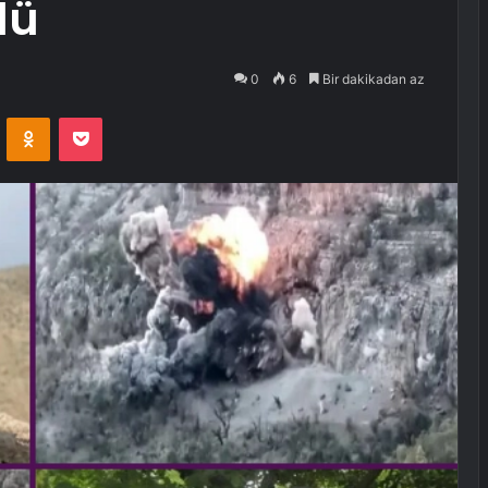
dü
0
6
Bir dakikadan az
VKontakte
Odnoklassniki
Pocket