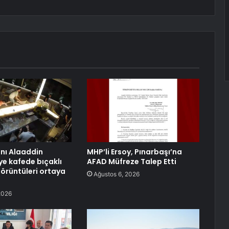
anı Alaaddin
MHP’li Ersoy, Pınarbaşı’na
ye kafede bıçaklı
AFAD Müfreze Talep Etti
görüntüleri ortaya
Ağustos 6, 2026
2026