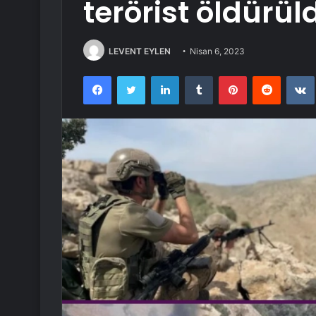
terörist öldürül
LEVENT EYLEN
Nisan 6, 2023
Facebook
Twitter
LinkedIn
Tumblr
Pinterest
Reddit