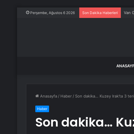
Van G
Perşembe, Ağustos 6 2026
Son Dakika Haberleri
ANASAY
Anasayfa
/
Haber
/
Son dakika… Kuzey Irak’ta 3 ter
Haber
Son dakika… Kuz