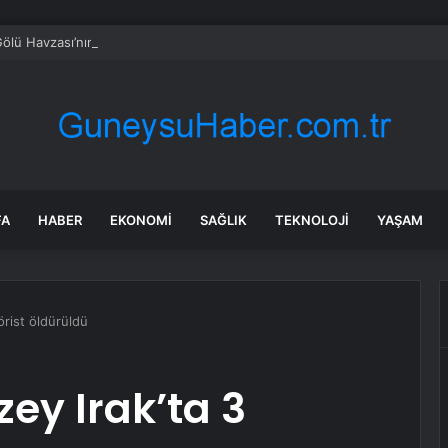
ölü Havzası’nın 2050 vizyonu şekilleniyor
FA
HABER
EKONOMI
SAĞLIK
TEKNOLOJI
YAŞAM
örist öldürüldü
ey Irak’ta 3