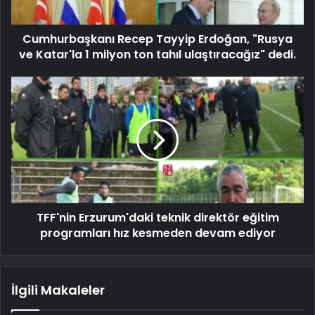
Cumhurbaşkanı Recep Tayyip Erdoğan, "Rusya
ve Katar'la 1 milyon ton tahıl ulaştıracağız" dedi.
TFF'nin Erzurum'daki teknik direktör eğitim
programları hız kesmeden devam ediyor
İlgili Makaleler