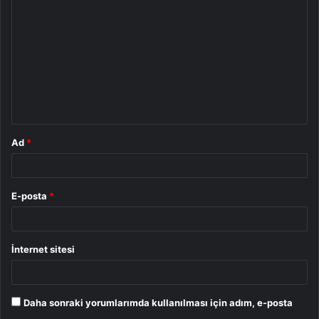
o
r
u
m
*
Ad
*
E-posta
*
İnternet sitesi
Daha sonraki yorumlarımda kullanılması için adım, e-posta