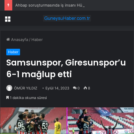
Ahbap soruşturmasında iş insanı Hüseyin Başaran’a tutuklama talebi
Menü
Anasayfa
/
Haber
Haber
Samsunspor, Giresunspor’u
6-1 mağlup etti
ÖMÜR YILDIZ
Eylül 14, 2023
0
8
1 dakika okuma süresi