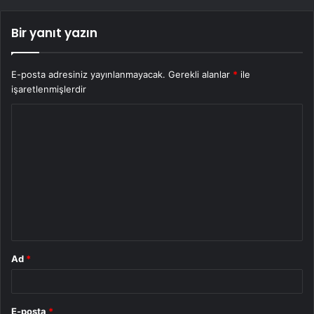
Bir yanıt yazın
E-posta adresiniz yayınlanmayacak.
Gerekli alanlar
*
ile
işaretlenmişlerdir
Y
o
r
u
m
*
Ad
*
E-posta
*