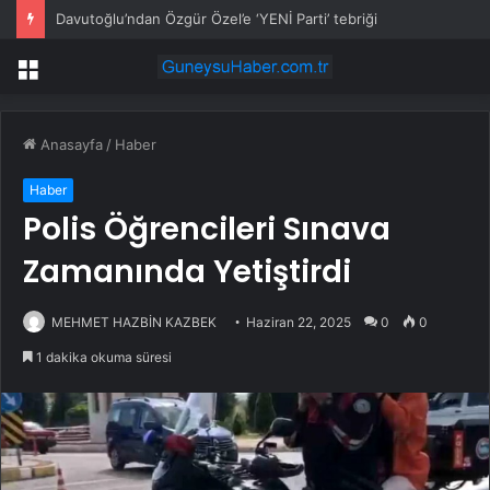
Davutoğlu’ndan Özgür Özel’e ‘YENİ Parti’ tebriği
Menü
Anasayfa
/
Haber
Haber
Polis Öğrencileri Sınava
Zamanında Yetiştirdi
MEHMET HAZBİN KAZBEK
Haziran 22, 2025
0
0
1 dakika okuma süresi