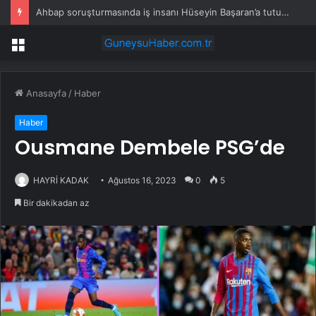
Ahbap soruşturmasında iş insanı Hüseyin Başaran’a tutuklama talebi
Menü
Anasayfa
/
Haber
Haber
Ousmane Dembele PSG’de
HAYRİ KADAK
Ağustos 16, 2023
0
5
Bir dakikadan az