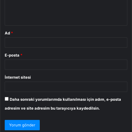
m
*
Ad
*
E-posta
*
İnternet sitesi
Daha sonraki yorumlarımda kullanılması için adım, e-posta
adresim ve site adresim bu tarayıcıya kaydedilsin.