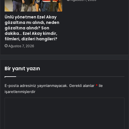
Ünlü yönetmen Ezel Akay
gözaltına mı alındı, neden
gözaltına alındı? Son
dakika… Ezel Akay kimdir,
filmleri, dizileri hangileri?
Ağustos 7, 2026
Bir yanıt yazın
E-posta adresiniz yayınlanmayacak.
Gerekli alanlar
*
ile
işaretlenmişlerdir
Y
o
r
u