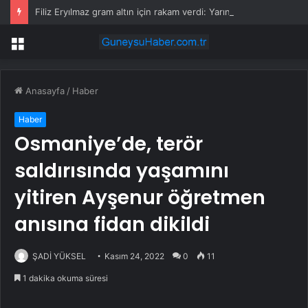
Filiz Eryılmaz gram altın için rakam verdi: Yarın akşama işaret etti
Menü
Anasayfa
/
Haber
Haber
Osmaniye’de, terör
saldırısında yaşamını
yitiren Ayşenur öğretmen
anısına fidan dikildi
ŞADİ YÜKSEL
Kasım 24, 2022
0
11
1 dakika okuma süresi