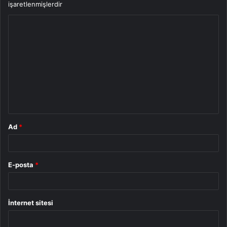
işaretlenmişlerdir
Y
o
r
u
m
*
Ad
*
E-posta
*
İnternet sitesi