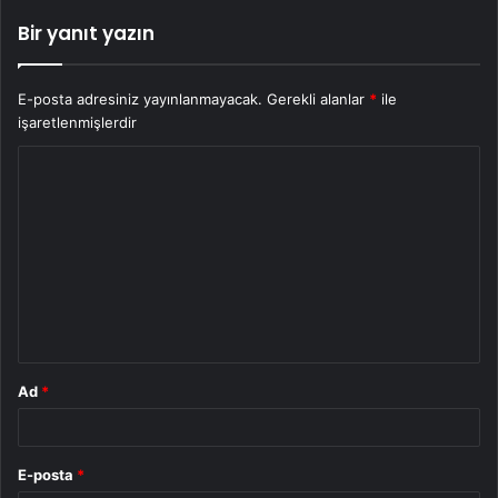
Bir yanıt yazın
E-posta adresiniz yayınlanmayacak.
Gerekli alanlar
*
ile
işaretlenmişlerdir
Y
o
r
u
m
*
Ad
*
E-posta
*