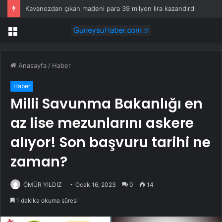
Kavanozdan çıkan madeni para 39 milyon lira kazandırdı
Menü
Anasayfa
/
Haber
Haber
Milli Savunma Bakanlığı en
az lise mezunlarını askere
alıyor! Son başvuru tarihi ne
zaman?
ÖMÜR YILDIZ
Ocak 16, 2023
0
14
1 dakika okuma süresi