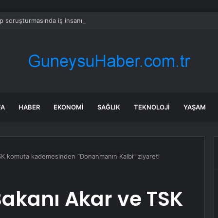
 soruşturmasında iş insanı Hüseyin Başaran’a tutuklama talebi
FA
HABER
EKONOMI
SAĞLIK
TEKNOLOJI
YAŞAM
SK komuta kademesinden “Donanmanın Kalbi” ziyareti
Bakanı Akar ve TSK