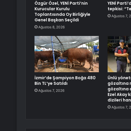
Özgür Özel, YENİ Parti’nin
YENİ Parti
Kurucular Kurulu
tepkisi: “T
Toplantısında Oy Birliğiyle
Ağustos 7, 
Genel Başkan Seçildi
Ağustos 8, 2026
İzmir’de Şampiyon Boğa 480
Ünlü yönet
Bin TL’ye Satıldı
gözaltına 
gözaltına 
Ağustos 7, 2026
Ezel Akay ki
dizileri han
Ağustos 7, 