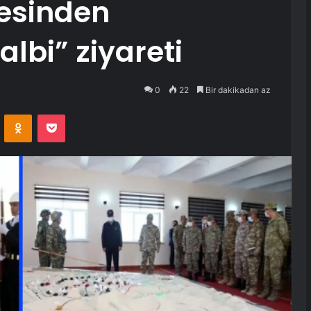
esinden
bi” ziyareti
0
22
Bir dakikadan az
VKontakte
Odnoklassniki
Pocket