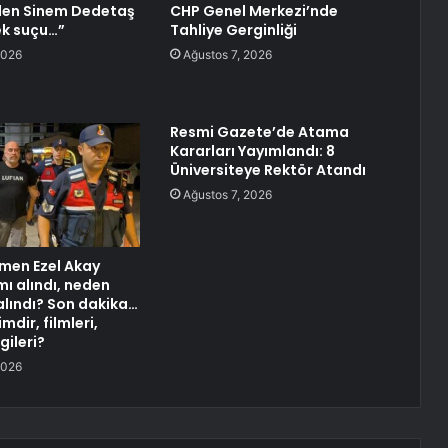
’den Sinem Dedetaş
CHP Genel Merkezi’nde
ek suçu…”
Tahliye Gerginliği
2026
Ağustos 7, 2026
Resmi Gazete’de Atama
Kararları Yayımlandı: 8
Üniversiteye Rektör Atandı
Ağustos 7, 2026
men Ezel Akay
mı alındı, neden
alındı? Son dakika…
mdir, filmleri,
gileri?
2026