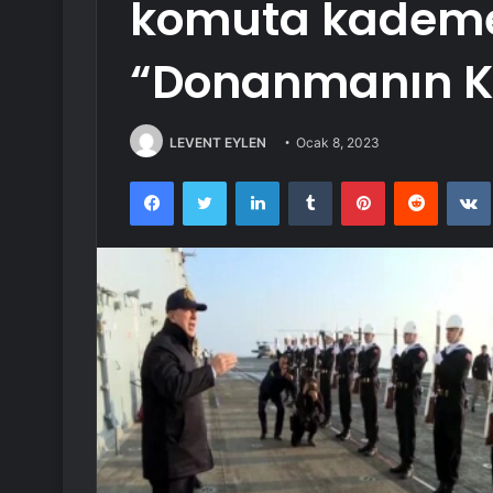
komuta kadem
“Donanmanın Kal
LEVENT EYLEN
Ocak 8, 2023
Facebook
Twitter
LinkedIn
Tumblr
Pinterest
Reddit