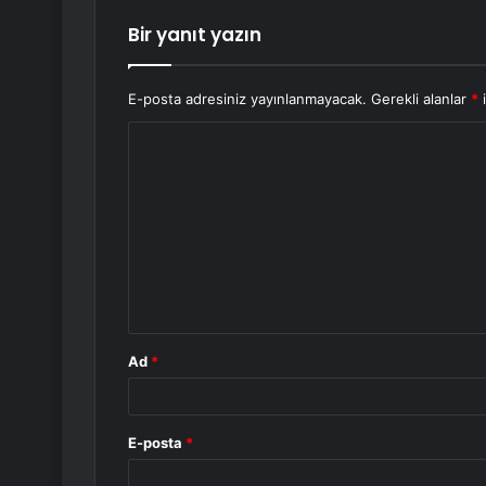
Bir yanıt yazın
E-posta adresiniz yayınlanmayacak.
Gerekli alanlar
*
i
Y
o
r
u
m
*
Ad
*
E-posta
*