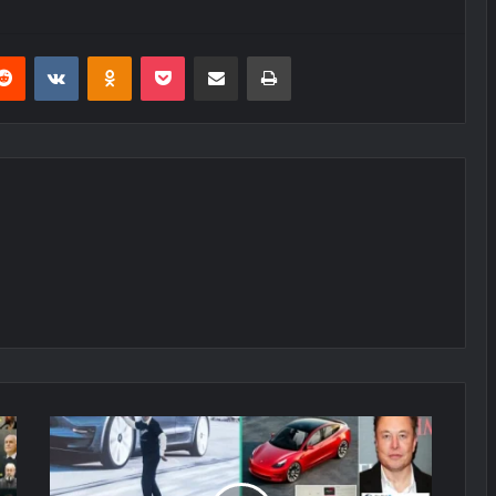
erest
Reddit
VKontakte
Odnoklassniki
Pocket
E-Posta ile paylaş
Yazdır