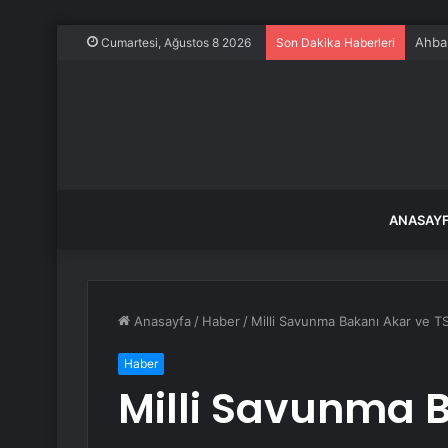
Ahbap
Cumartesi, Ağustos 8 2026
Son Dakika Haberleri
ANASAY
Anasayfa
/
Haber
/
Milli Savunma Bakanı Akar ve T
Haber
Milli Savunma 