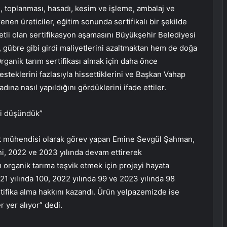
i, toplanması, hasadı, kesim ve işleme, ambalaj ve
enen üreticiler, eğitim sonunda sertifikalı bir şekilde
yetli olan sertifikasyon aşamasını Büyükşehir Belediyesi
aç, gübre gibi girdi maliyetlerini azaltmaktan hem de doğa
anik tarım sertifikası almak için daha önce
desteklerini fazlasıyla hissettiklerini ve Başkan Vahap
adına nasıl yapıldığını gördüklerini ifade ettiler.
ri düşündük”
aat mühendisi olarak görev yapan Emine Sevgül Şahman,
sini, 2022 ve 2023 yılında devam ettirerek
alı organik tarıma teşvik etmek için projeyi hayata
1 yılında 100, 2022 yılında 99 ve 2023 yılında 98
rtifika alma hakkını kazandı. Ürün yelpazemizde ise
 yer alıyor” dedi.