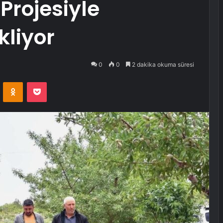
Projesiyle
kliyor
0
0
2 dakika okuma süresi
VKontakte
Odnoklassniki
Pocket