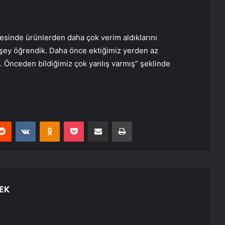
esinde ürünlerden daha çok verim aldıklarını
 şey öğrendik. Daha önce ektiğimiz yerden az
. Önceden bildiğimiz çok yanlış varmış” şeklinde
erest
Reddit
VKontakte
Odnoklassniki
Pocket
E-Posta ile paylaş
Yazdır
EK