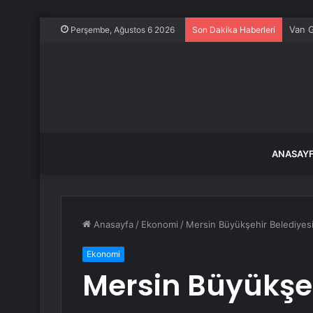
Van G
Perşembe, Ağustos 6 2026
Son Dakika Haberleri
ANASAY
Anasayfa
/
Ekonomi
/
Mersin Büyükşehir Belediyesi ‘
Ekonomi
Mersin Büyükşeh