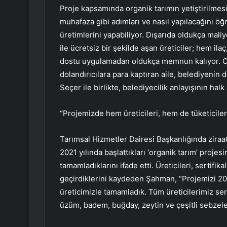
Proje kapsamında organik tarımın yetiştirilmes
muhafaza gibi adımları ve nasıl yapılacağını öğr
üretimlerini yapabiliyor. Dışarıda oldukça mali
ile ücretsiz bir şekilde aşan üreticiler; hem il
dostu uygulamadan oldukça memnun kalıyor. Org
dolandırıcılara para kaptıran aile, belediyenin 
Seçer ile birlikte, belediyecilik anlayışının halk 
“Projemizde hem üreticileri, hem de tüketicile
Tarımsal Hizmetler Dairesi Başkanlığında zir
2021 yılında başlattıkları ‘organik tarım’ proje
tamamladıklarını ifade etti. Üreticileri, sertifik
geçirdiklerini kaydeden Şahman, “Projemizi 202
üreticimizle tamamladık. Tüm üreticilerimiz se
üzüm, badem, buğday, zeytin ve çeşitli sebzeler