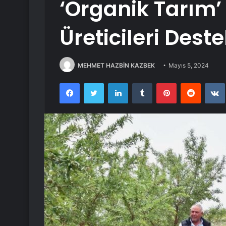
‘Organik Tarım’ 
Üreticileri Deste
MEHMET HAZBİN KAZBEK
Mayıs 5, 2024
Facebook
Twitter
LinkedIn
Tumblr
Pinterest
Reddit