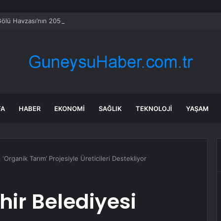
ölü Havzası’nın 2050 vizyonu şekilleniyor
FA
HABER
EKONOMI
SAĞLIK
TEKNOLOJI
YAŞAM
Organik Tarım’ Projesiyle Üreticileri Destekliyor
ir Belediyesi