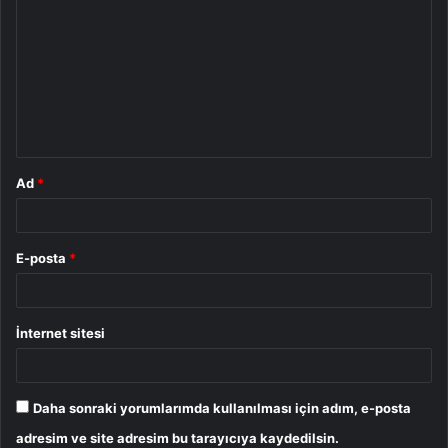
o
r
u
m
*
Ad
*
E-posta
*
İnternet sitesi
Daha sonraki yorumlarımda kullanılması için adım, e-posta
adresim ve site adresim bu tarayıcıya kaydedilsin.