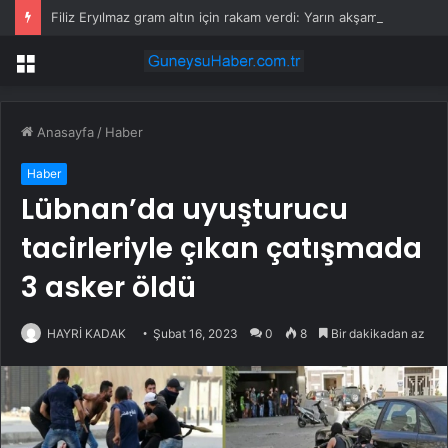
Filiz Eryılmaz gram altın için rakam verdi: Yarın akşama işaret etti
Menü
Anasayfa
/
Haber
Haber
Lübnan’da uyuşturucu
tacirleriyle çıkan çatışmada
3 asker öldü
HAYRİ KADAK
Şubat 16, 2023
0
8
Bir dakikadan az