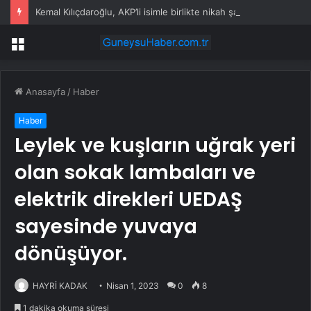
Kemal Kılıçdaroğlu, AKP’li isimle birlikte nikah şahitliği yaptı
Menü
Anasayfa
/
Haber
Haber
Leylek ve kuşların uğrak yeri
olan sokak lambaları ve
elektrik direkleri UEDAŞ
sayesinde yuvaya
dönüşüyor.
HAYRİ KADAK
Nisan 1, 2023
0
8
1 dakika okuma süresi