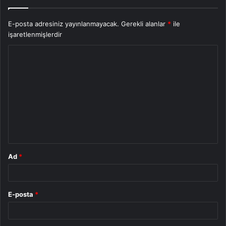
E-posta adresiniz yayınlanmayacak.
Gerekli alanlar
*
ile
işaretlenmişlerdir
Y
o
r
u
m
*
Ad
*
E-posta
*