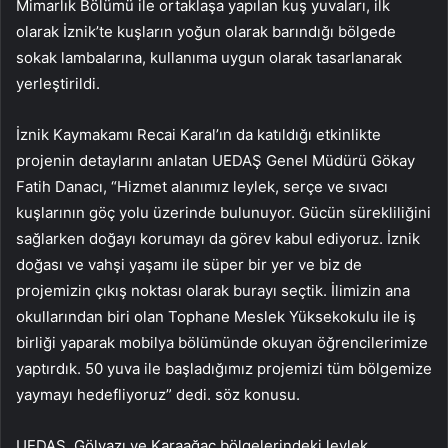
Mimarlık Bölümü ile ortaklaşa yapılan kuş yuvaları, ilk
olarak İznik’te kuşların yoğun olarak barındığı bölgede
sokak lambalarına, kullanıma uygun olarak tasarlanarak
yerleştirildi.
İznik Kaymakamı Recai Karal’ın da katıldığı etkinlikte
projenin detaylarını anlatan UEDAŞ Genel Müdürü Gökay
Fatih Danacı, “Hizmet alanımız leylek, serçe ve sıvacı
kuşlarının göç yolu üzerinde bulunuyor. Gücün sürekliliğini
sağlarken doğayı korumayı da görev kabul ediyoruz. İznik
doğası ve vahşi yaşamı ile süper bir yer ve biz de
projemizin çıkış noktası olarak burayı seçtik. İlimizin ana
okullarından biri olan Tophane Meslek Yüksekokulu ile iş
birliği yaparak mobilya bölümünde okuyan öğrencilerimize
yaptırdık. 50 yuva ile başladığımız projemizi tüm bölgemize
yaymayı hedefliyoruz” dedi. söz konusu.
UEDAŞ, Gölyazı ve Karaağaç bölgelerindeki leylek