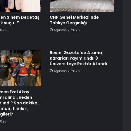
’den Sinem Dedetaş
CHP Genel Merkezi’nde
ek suçu…”
Tahliye Gerginliği
2026
Ağustos 7, 2026
Resmi Gazete’de Atama
Kararları Yayımlandı: 8
Üniversiteye Rektör Atandı
Ağustos 7, 2026
men Ezel Akay
mı alındı, neden
alındı? Son dakika…
mdir, filmleri,
gileri?
2026