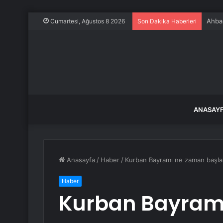
Ahbap
Cumartesi, Ağustos 8 2026
Son Dakika Haberleri
ANASAY
Anasayfa
/
Haber
/
Kurban Bayramı ne zaman başlay
Haber
Kurban Bayram