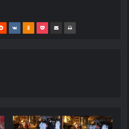
erest
Reddit
VKontakte
Odnoklassniki
Pocket
E-Posta ile paylaş
Yazdır