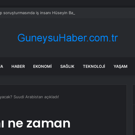
 soruşturmasında iş insanı Hüseyin Başaran’a tutuklama talebi
FA
HABER
EKONOMI
SAĞLIK
TEKNOLOJI
YAŞAM
acak? Suudi Arabistan açıkladı!
ı ne zaman