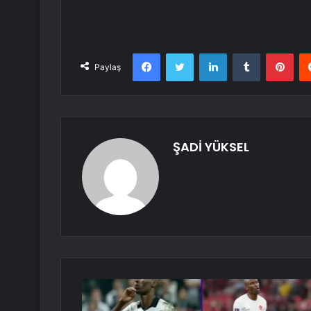
Facebook
Twitter
LinkedIn
Tumblr
Pint
Paylaş
ŞADİ YÜKSEL