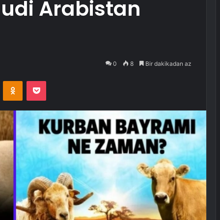
udi Arabistan
0
8
Bir dakikadan az
VKontakte
Odnoklassniki
Pocket