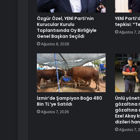
Özgür Özel, YENİ Parti’nin
YENİ Parti
Kurucular Kurulu
tepkisi: “T
Toplantısında Oy Birliğiyle
Ağustos 7, 
Genel Başkan Seçildi
Ağustos 8, 2026
İzmir’de Şampiyon Boğa 480
Ünlü yönet
Bin TL’ye Satıldı
gözaltına 
gözaltına 
Ağustos 7, 2026
Ezel Akay ki
dizileri han
Ağustos 7, 