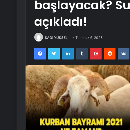
başlayacak? Su
açıkladı!
ŞADİ YÜKSEL
Temmuz 6, 2023
Facebook
Twitter
LinkedIn
Tumblr
Pinterest
Reddit