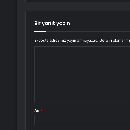
Bir yanıt yazın
E-posta adresiniz yayınlanmayacak.
Gerekli alanlar
*
i
Y
o
r
u
m
*
Ad
*