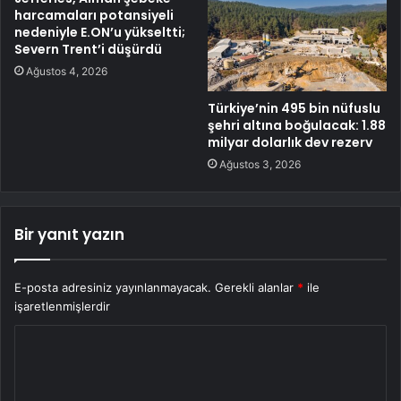
harcamaları potansiyeli
nedeniyle E.ON’u yükseltti;
Severn Trent’i düşürdü
Ağustos 4, 2026
Türkiye’nin 495 bin nüfuslu
şehri altına boğulacak: 1.88
milyar dolarlık dev rezerv
Ağustos 3, 2026
Bir yanıt yazın
E-posta adresiniz yayınlanmayacak.
Gerekli alanlar
*
ile
işaretlenmişlerdir
Y
o
r