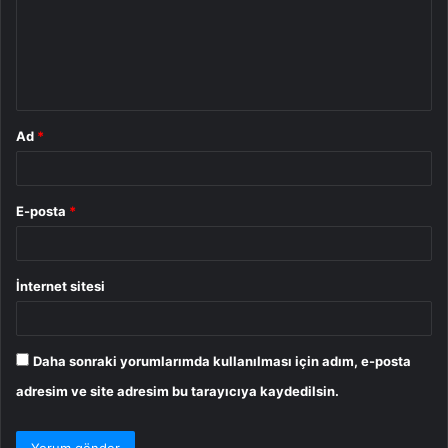
u
m
*
Ad
*
E-posta
*
İnternet sitesi
Daha sonraki yorumlarımda kullanılması için adım, e-posta
adresim ve site adresim bu tarayıcıya kaydedilsin.