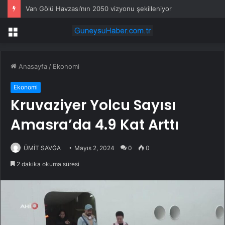
Van Gölü Havzası’nın 2050 vizyonu şekilleniyor
Menü
Anasayfa
/
Ekonomi
Ekonomi
Kruvaziyer Yolcu Sayısı
Amasra’da 4.9 Kat Arttı
ÜMİT SAVĞA
Mayıs 2, 2024
0
0
2 dakika okuma süresi