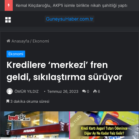
Kemal Kılıçdaroğlu, AKP’li isimle birlikte nikah şahitliği yaptı
Menü
Anasayfa
/
Ekonomi
Ekonomi
Kredilere ‘merkezi’ fren
geldi, sıkılaştırma sürüyor
ÖMÜR YILDIZ
Temmuz 26, 2023
0
6
3 dakika okuma süresi