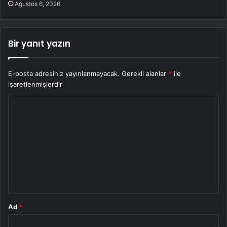
Ağustos 6, 2026
Bir yanıt yazın
E-posta adresiniz yayınlanmayacak.
Gerekli alanlar
*
ile
işaretlenmişlerdir
Y
o
r
u
m
*
Ad
*