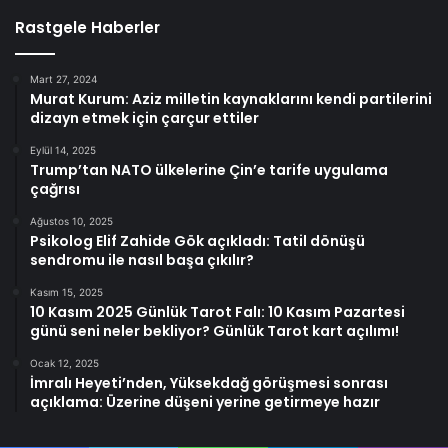
Rastgele Haberler
Mart 27, 2024
Murat Kurum: Aziz milletin kaynaklarını kendi partilerini
dizayn etmek için çarçur ettiler
Eylül 14, 2025
Trump’tan NATO ülkelerine Çin’e tarife uygulama
çağrısı
Ağustos 10, 2025
Psikolog Elif Zahide Gök açıkladı: Tatil dönüşü
sendromu ile nasıl başa çıkılır?
Kasım 15, 2025
10 Kasım 2025 Günlük Tarot Falı: 10 Kasım Pazartesi
günü seni neler bekliyor? Günlük Tarot kart açılımı!
Ocak 12, 2025
İmralı Heyeti’nden, Yüksekdağ görüşmesi sonrası
açıklama: Üzerine düşeni yerine getirmeye hazır