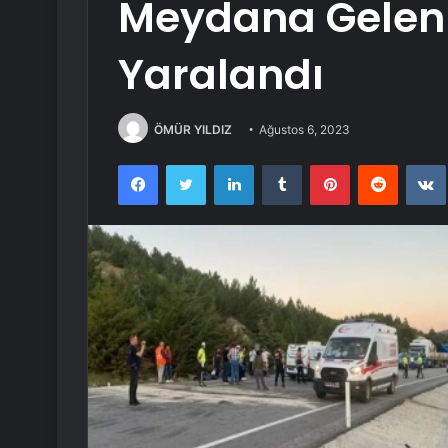
Meydana Gelen 
Yaralandı
ÖMÜR YILDIZ
Ağustos 6, 2023
Facebook
Twitter
LinkedIn
Tumblr
Pinterest
Reddit