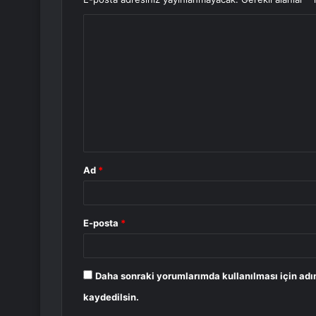
Y
o
r
u
m
*
Ad
*
E-posta
*
Daha sonraki yorumlarımda kullanılması için adı
kaydedilsin.