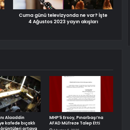
Cuma günü televizyonda ne var? İşte
4 Ağustos 2023 yayın akışları
anı Alaaddin
MHP’li Ersoy, Pınarbaşı’na
ye kafede bıçaklı
AFAD Müfreze Talep Etti
görüntüleri ortaya