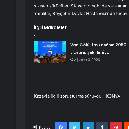
sıkışan sürücüler, SK ve otomobilde yaralanan
Yaralılar, Beyşehir Devlet Hastanesi’nde tedavi a
İlgili Makaleler
Van Gölü Havzası’nın 2050
vizyonu şekilleniyor
Ağustos 6, 2026
Kazayla ilgili soruşturma sürüyor. – KONYA
Facebook
Twitter
LinkedIn
Tumblr
Pint
Paylaş