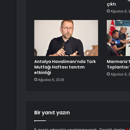
çıktı
Ağustos 6, 
Antalya Havalimanı’nda Türk
Marmaris’
Mutfağı Haftası tanıtım
Toplantısı 
etkinliği
Ağustos 6, 
Ağustos 6, 2026
Bir yanıt yazın
E-posta adresiniz yayınlanmayacak.
Gerekli alanlar
*
i