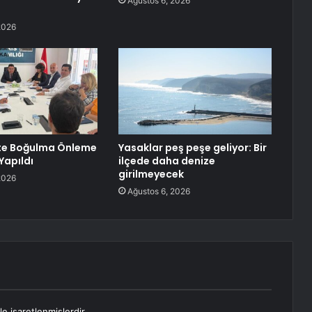
Ağustos 6, 2026
2026
te Boğulma Önleme
Yasaklar peş peşe geliyor: Bir
Yapıldı
ilçede daha denize
girilmeyecek
2026
Ağustos 6, 2026
le işaretlenmişlerdir