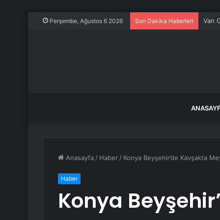
Van G
Perşembe, Ağustos 6 2026
Son Dakika Haberleri
ANASAY
Anasayfa
/
Haber
/
Konya Beyşehir’de Kavşakta Mey
Haber
Konya Beyşehir