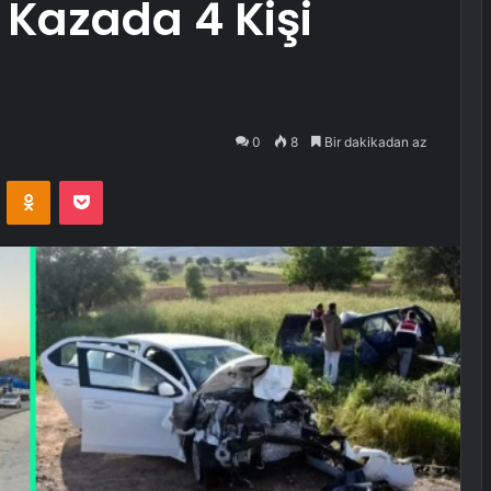
Kazada 4 Kişi
0
8
Bir dakikadan az
VKontakte
Odnoklassniki
Pocket