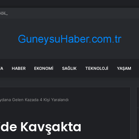
ölü Havzası’nın 2050 vizyonu şekilleniyor
FA
HABER
EKONOMI
SAĞLIK
TEKNOLOJI
YAŞAM
dana Gelen Kazada 4 Kişi Yaralandı
’de Kavşakta