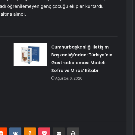
 adı öğrenilemeyen genç çocuğu ekipler kurtardı.
ltına alındı.
Cumhurbaşkanlığı İletişim
Başkanlığı’ndan ‘Türkiye’nin
Gastrodiplomasi Modeli:
Sofra ve Miras’ Kitabı
Ağustos 6, 2026
erest
Reddit
VKontakte
Odnoklassniki
Pocket
E-Posta ile paylaş
Yazdır