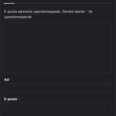
E-posta adresiniz yayınlanmayacak.
Gerekli alanlar
*
ile
işaretlenmişlerdir
Y
o
r
u
m
*
Ad
*
E-posta
*