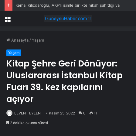
Kemal Kılıçdaroğlu, AKP’li isimle birlikte nikah şahitliği yaptı
Menü
Anasayfa
/
Yaşam
Yaşam
Kitap Şehre Geri Dönüyor:
Uluslararası İstanbul Kitap
Fuarı 39. kez kapılarını
açıyor
LEVENT EYLEN
Kasım 25, 2022
0
11
2 dakika okuma süresi