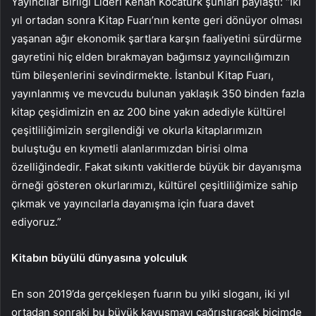
Yayıncılar Birliği Lideri Kenan Kocatürk şunları paylaştı: “İki
yıl ortadan sonra Kitap Fuarı’nın kente geri dönüyor olması
yaşanan ağır ekonomik şartlara karşın faaliyetini sürdürme
gayretini hiç elden bırakmayan bağımsız yayıncılığımızın
tüm bileşenlerini sevindirmekte. İstanbul Kitap Fuarı,
yayınlanmış ve mevcudu bulunan yaklaşık 350 binden fazla
kitap çeşidimizin en az 200 bine yakın adediyle kültürel
çeşitliliğimizin sergilendiği ve okurla kitaplarımızın
buluştuğu en kıymetli alanlarımızdan birisi olma
özelliğindedir. Fakat sıkıntı vakitlerde büyük bir dayanışma
örneği gösteren okurlarımızı, kültürel çeşitliliğimize sahip
çıkmak ve yayıncılarla dayanışma için fuara davet
ediyoruz.”
Kitabın büyülü dünyasına yolculuk
En son 2019’da gerçekleşen fuarın bu yılki sloganı, iki yıl
ortadan sonraki bu büyük kavuşmayı çağrıştıracak biçimde