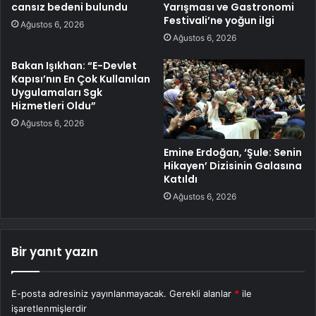
cansız bedeni bulundu
Yarışması ve Gastronomi
Festivali’ne yoğun ilgi
Ağustos 6, 2026
Ağustos 6, 2026
Bakan Işıkhan: “E-Devlet
Kapısı’nın En Çok Kullanılan
Uygulamaları Sgk
Hizmetleri Oldu”
Ağustos 6, 2026
Emine Erdoğan, ‘Şule: Senin
Hikayen’ Dizisinin Galasına
Katıldı
Ağustos 6, 2026
Bir yanıt yazın
E-posta adresiniz yayınlanmayacak.
Gerekli alanlar
*
ile
işaretlenmişlerdir