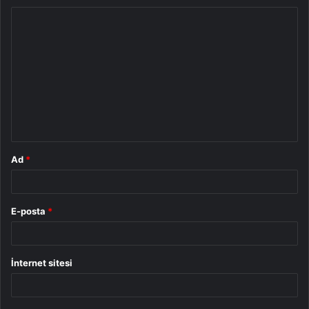
Y
o
r
u
m
*
Ad
*
E-posta
*
İnternet sitesi