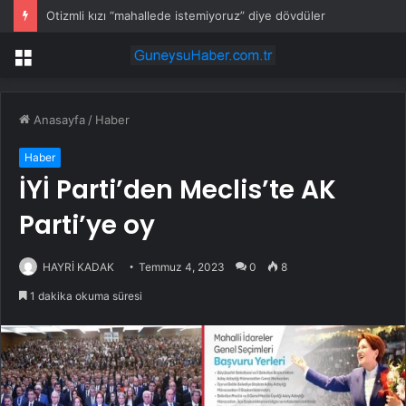
Otizmli kızı “mahallede istemiyoruz” diye dövdüler
Menü
Anasayfa
/
Haber
Haber
İYİ Parti’den Meclis’te AK
Parti’ye oy
HAYRİ KADAK
Temmuz 4, 2023
0
8
1 dakika okuma süresi