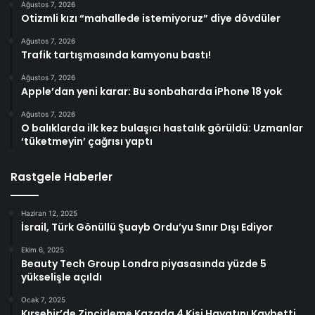
Ağustos 7, 2026
Otizmli kızı “mahallede istemiyoruz” diye dövdüler
Ağustos 7, 2026
Trafik tartışmasında kamyonu bastı!
Ağustos 7, 2026
Apple’dan yeni karar: Bu sonbaharda iPhone 18 yok
Ağustos 7, 2026
O balıklarda ilk kez bulaşıcı hastalık görüldü: Uzmanlar
‘tüketmeyin’ çağrısı yaptı
Rastgele Haberler
Haziran 12, 2025
İsrail, Türk Gönüllü Şuayb Ordu’yu Sınır Dışı Ediyor
Ekim 6, 2025
Beauty Tech Group Londra piyasasında yüzde 5
yükselişle açıldı
Ocak 7, 2025
Kırşehir’de Zincirleme Kazada 4 Kişi Hayatını Kaybetti