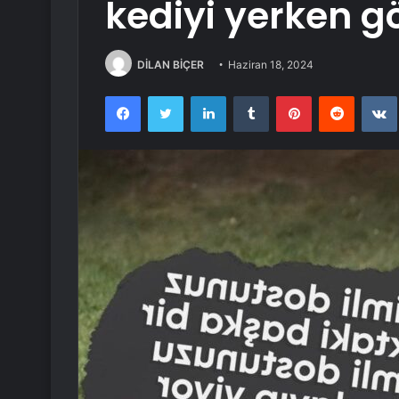
kediyi yerken g
DİLAN BİÇER
Haziran 18, 2024
Facebook
Twitter
LinkedIn
Tumblr
Pinterest
Reddit