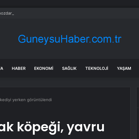
ozdan çıkan madeni para 39 milyon lira kazandırdı
FA
HABER
EKONOMI
SAĞLIK
TEKNOLOJI
YAŞAM
 kediyi yerken görüntülendi
ak köpeği, yavru