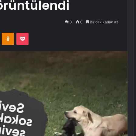
örüntülendi
0
0
Bir dakikadan az
VKontakte
Odnoklassniki
Pocket