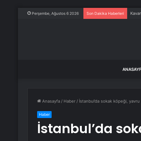
Kavan
Perşembe, Ağustos 6 2026
Son Dakika Haberleri
ANASAY
Anasayfa
/
Haber
/
İstanbul’da sokak köpeği, yavru
Haber
İstanbul’da sok