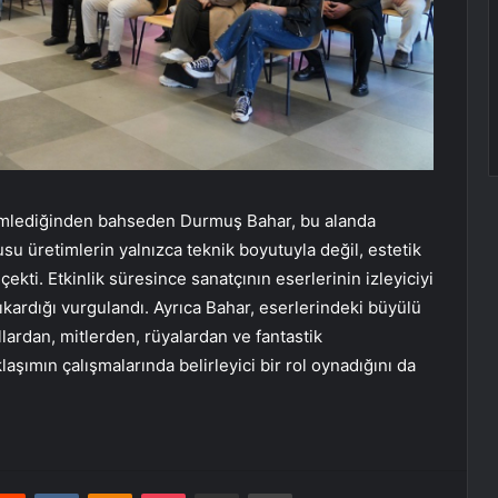
yimlediğinden bahseden Durmuş Bahar, bu alanda
u üretimlerin yalnızca teknik boyutuyla değil, estetik
ekti. Etkinlik süresince sanatçının eserlerinin izleyiciyi
ıkardığı vurgulandı. Ayrıca Bahar, eserlerindeki büyülü
lardan, mitlerden, rüyalardan ve fantastik
laşımın çalışmalarında belirleyici bir rol oynadığını da
erest
Reddit
VKontakte
Odnoklassniki
Pocket
E-Posta ile paylaş
Yazdır