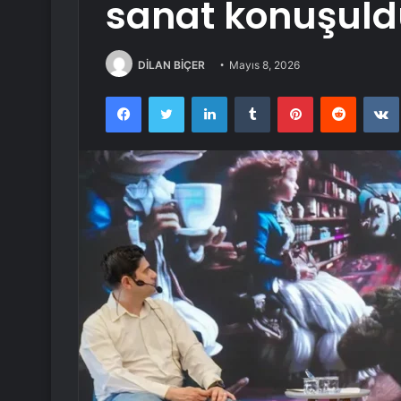
sanat konuşul
DİLAN BİÇER
Mayıs 8, 2026
Facebook
Twitter
LinkedIn
Tumblr
Pinterest
Reddit