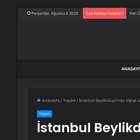
Van G
Perşembe, Ağustos 6 2026
Son Dakika Haberleri
ANASAY
Anasayfa
/
Yaşam
/
İstanbul Beylikdüzü’nde dijital
Yaşam
İstanbul Beylikd