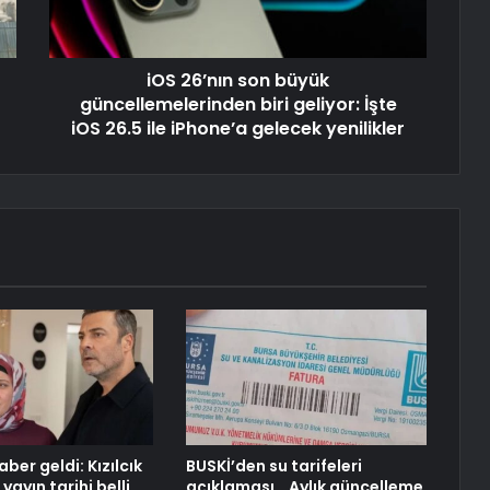
iOS 26’nın son büyük
güncellemelerinden biri geliyor: İşte
iOS 26.5 ile iPhone’a gelecek yenilikler
ber geldi: Kızılcık
BUSKİ’den su tarifeleri
yayın tarihi belli
açıklaması… Aylık güncelleme