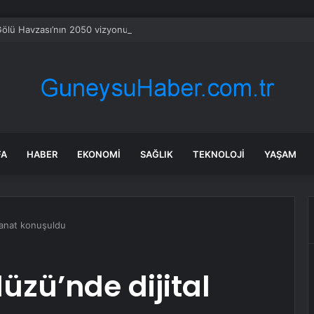
ölü Havzası’nın 2050 vizyonu şekilleniyor
FA
HABER
EKONOMI
SAĞLIK
TEKNOLOJI
YAŞAM
 sanat konuşuldu
üzü’nde dijital