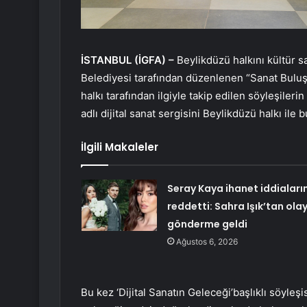
İSTANBUL (İGFA) –
Beylikdüzü halkını kültür s
Belediyesi tarafından düzenlenen “Sanat Buluşm
halkı tarafından ilgiyle takip edilen söyleşiler
adlı dijital sanat sergisini Beylikdüzü halkı ile
İlgili Makaleler
Seray Kaya ihanet iddiaların
reddetti: Sahra Işık’tan ola
gönderme geldi
Ağustos 6, 2026
Bu kez ‘Dijital Sanatın Geleceği’başlıklı söyleş