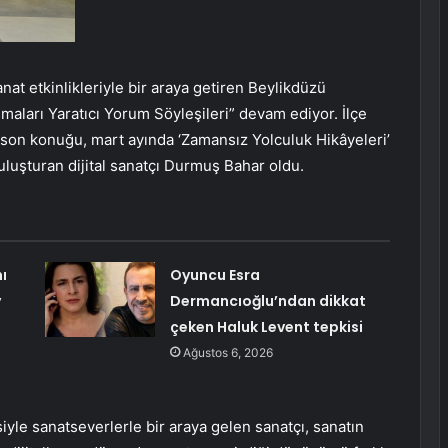
anat etkinlikleriyle bir araya getiren Beylikdüzü
aları Yaratıcı Yorum Söyleşileri” devam ediyor. İlçe
in son konuğu, mart ayında ‘Zamansız Yolculuk Hikâyeleri’
 buluşturan dijital sanatçı Durmuş Bahar oldu.
ı
Oyuncu Esra
y
Dermancıoğlu’ndan dikkat
çeken Haluk Levent tepkisi
Ağustos 6, 2026
isiyle sanatseverlerle bir araya gelen sanatçı, sanatın