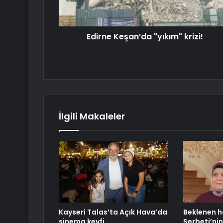
Edirne Keşan’da "yıkım" krizi!
İlgili Makaleler
Kayseri Talas’ta Açık Hava’da
Beklenen ha
sinema keyfi
Şerbeti’nin 