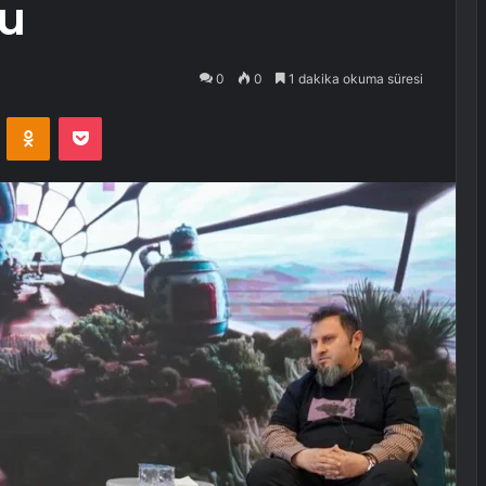
du
0
0
1 dakika okuma süresi
VKontakte
Odnoklassniki
Pocket