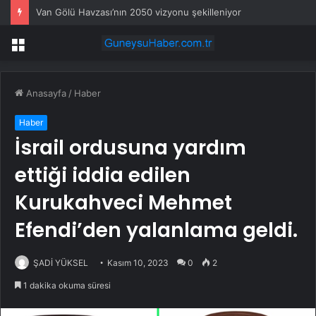
Van Gölü Havzası’nın 2050 vizyonu şekilleniyor
Menü
Anasayfa
/
Haber
Haber
İsrail ordusuna yardım
ettiği iddia edilen
Kurukahveci Mehmet
Efendi’den yalanlama geldi.
ŞADİ YÜKSEL
Kasım 10, 2023
0
2
1 dakika okuma süresi