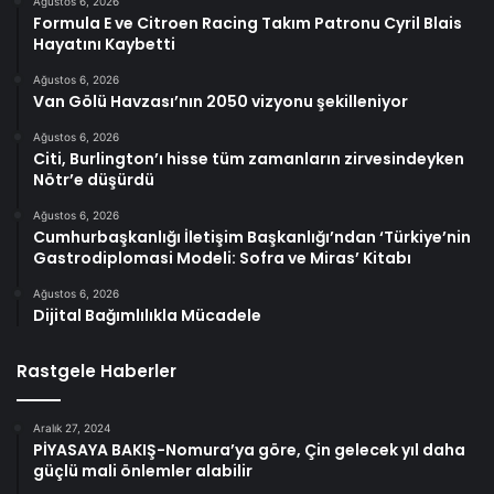
Ağustos 6, 2026
Formula E ve Citroen Racing Takım Patronu Cyril Blais
Hayatını Kaybetti
Ağustos 6, 2026
Van Gölü Havzası’nın 2050 vizyonu şekilleniyor
Ağustos 6, 2026
Citi, Burlington’ı hisse tüm zamanların zirvesindeyken
Nötr’e düşürdü
Ağustos 6, 2026
Cumhurbaşkanlığı İletişim Başkanlığı’ndan ‘Türkiye’nin
Gastrodiplomasi Modeli: Sofra ve Miras’ Kitabı
Ağustos 6, 2026
Dijital Bağımlılıkla Mücadele
Rastgele Haberler
Aralık 27, 2024
PİYASAYA BAKIŞ-Nomura’ya göre, Çin gelecek yıl daha
güçlü mali önlemler alabilir