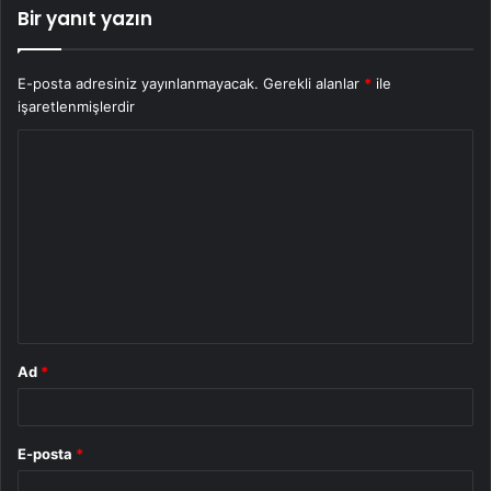
Bir yanıt yazın
E-posta adresiniz yayınlanmayacak.
Gerekli alanlar
*
ile
işaretlenmişlerdir
Y
o
r
u
m
*
Ad
*
E-posta
*