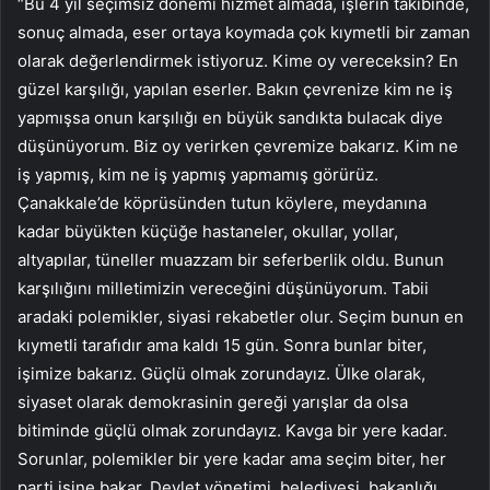
“Bu 4 yıl seçimsiz dönemi hizmet almada, işlerin takibinde,
sonuç almada, eser ortaya koymada çok kıymetli bir zaman
olarak değerlendirmek istiyoruz. Kime oy vereceksin? En
güzel karşılığı, yapılan eserler. Bakın çevrenize kim ne iş
yapmışsa onun karşılığı en büyük sandıkta bulacak diye
düşünüyorum. Biz oy verirken çevremize bakarız. Kim ne
iş yapmış, kim ne iş yapmış yapmamış görürüz.
Çanakkale’de köprüsünden tutun köylere, meydanına
kadar büyükten küçüğe hastaneler, okullar, yollar,
altyapılar, tüneller muazzam bir seferberlik oldu. Bunun
karşılığını milletimizin vereceğini düşünüyorum. Tabii
aradaki polemikler, siyasi rekabetler olur. Seçim bunun en
kıymetli tarafıdır ama kaldı 15 gün. Sonra bunlar biter,
işimize bakarız. Güçlü olmak zorundayız. Ülke olarak,
siyaset olarak demokrasinin gereği yarışlar da olsa
bitiminde güçlü olmak zorundayız. Kavga bir yere kadar.
Sorunlar, polemikler bir yere kadar ama seçim biter, her
parti işine bakar. Devlet yönetimi, belediyesi, bakanlığı