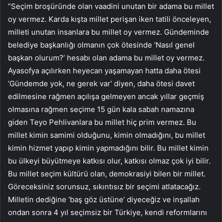
“Seçim broşüründe olan vaadini unutan bir adama bu millet
oy vermez. Karda kışta millet perişan iken tatili önceleyen,
milleti unutan insanlara bu millet oy vermez. Gündeminde
belediye başkanlığı olmanın çok ötesinde ‘Nasıl genel
başkan olurum?’ hesabı olan adama bu millet oy vermez.
Ayasofya açılırken heyecan yaşamayan hatta daha ötesi
‘Gündemde yok, ne gerek var’ diyen, daha ötesi davet
edilmesine rağmen açılışa gelmeyen ancak yıllar geçmiş
olmasına rağmen seçime 15 gün kala sabah namazına
giden Teyo Pehlivanlara bu millet hiç prim vermez. Bu
millet kimin samimi olduğunu, kimin olmadığını, bu millet
kimin hizmet yapıp kimin yapmadığını bilir. Bu millet kimin
bu ülkeyi büyütmeye katkısı olur, katkısı olmaz çok iyi bilir.
Bu millet seçim kültürü olan, demokrasiyi bilen bir millet.
Göreceksiniz sorunsuz, sıkıntısız bir seçimi atlatacağız.
Milletin dediğine ‘baş göz üstüne’ diyeceğiz ve inşallah
ondan sonra 4 yıl seçimsiz bir Türkiye, kendi reformlarını