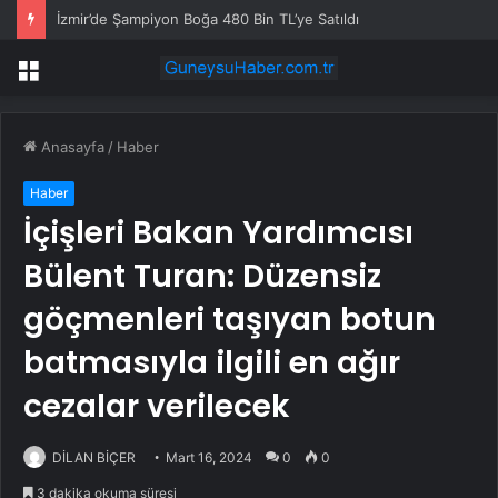
İzmir’de Şampiyon Boğa 480 Bin TL’ye Satıldı
Menü
Anasayfa
/
Haber
Haber
İçişleri Bakan Yardımcısı
Bülent Turan: Düzensiz
göçmenleri taşıyan botun
batmasıyla ilgili en ağır
cezalar verilecek
DİLAN BİÇER
Mart 16, 2024
0
0
3 dakika okuma süresi