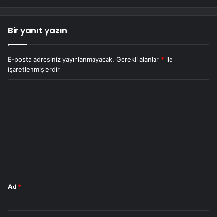
Bir yanıt yazın
E-posta adresiniz yayınlanmayacak.
Gerekli alanlar
*
ile
işaretlenmişlerdir
Y
o
r
u
m
*
Ad
*