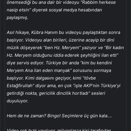
önemsediği bu ana dair bir videoyu “Rabbim herkese
nasip etsin” diyerek sosyal medya hesabından
paylaşmış.
Asıl hikaye, Kübra Hanım bu videoyu paylaştıktan sonra
başlıyor. Videoyu alan birileri, üzerine acayip bir dini
müzik döşeyerek “ben Hz. Meryem” yazıyor ve “Bir kadın
Hz. Meryem olduğunu iddia ederek şeyhliğini ilan etti”
diye servis ediyor. Türkiye bir anda “kim bu kendini
Meryem Ana ilan eden manyak” sorusunu sormaya
başlıyor. Kimi dalgasını geçiyor, kimi “tövbe
Estağfirullah” diyor ama, en çok “işte AKP’nin Türkiye’yi
getirdiği nokta, gericilik dincilik hortladı” sesleri
duyuluyor.
Hem de ne zaman? Bingo! Seçimlere üç gün kala….
Video çok hızlı yayılıyor, milyonlarca kişi tarafından