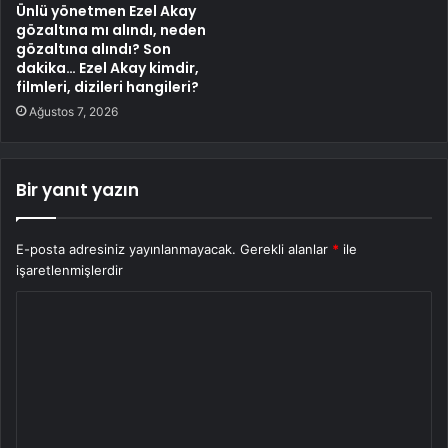
Ünlü yönetmen Ezel Akay
gözaltına mı alındı, neden
gözaltına alındı? Son
dakika… Ezel Akay kimdir,
filmleri, dizileri hangileri?
Ağustos 7, 2026
Bir yanıt yazın
E-posta adresiniz yayınlanmayacak.
Gerekli alanlar
*
ile
işaretlenmişlerdir
Y
o
r
u
m