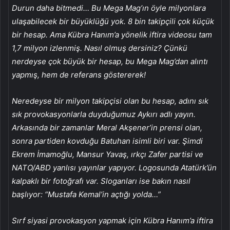
Durun daha bitmedi… Bu Mega Mag’ın öyle milyonlara
ulaşabilecek bir büyüklüğü yok. 8 bin takipçili çok küçük
bir hesap. Ama Kübra Hanım’a yönelik iftira videosu tam
1,7 milyon izlenmiş. Nasıl olmuş dersiniz? Çünkü
nerdeyse çok büyük bir hesap, bu Mega Mag’dan alıntı
yapmış, hem de referans göstererek!
Neredeyse bir milyon takipçisi olan bu hesap, adını sık
sık provokasyonlarla duyduğumuz Aykırı adlı yayın.
Arkasında bir zamanlar Meral Akşener’in prensi olan,
sonra partiden kovduğu Batuhan isimli biri var. Şimdi
Ekrem İmamoğlu, Mansur Yavaş, ırkçı Zafer partisi ve
NATO/ABD yanlısı yayınlar yapıyor. Logosunda Atatürk’ün
kalpaklı bir fotoğrafı var. Sloganları ise bakın nasıl
başlıyor: “Mustafa Kemal’in açtığı yolda…”
Sırf siyasi provokasyon yapmak için Kübra Hanım’a iftira