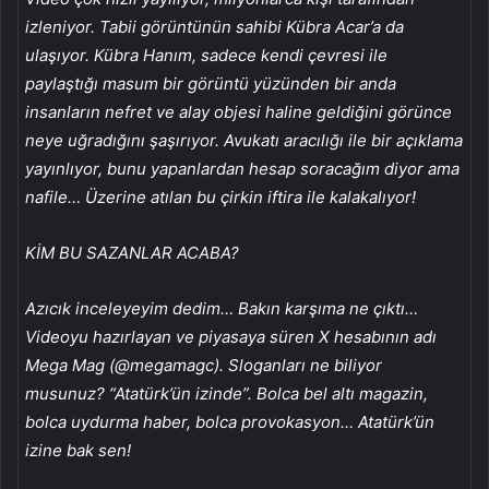
izleniyor. Tabii görüntünün sahibi Kübra Acar’a da
ulaşıyor. Kübra Hanım, sadece kendi çevresi ile
paylaştığı masum bir görüntü yüzünden bir anda
insanların nefret ve alay objesi haline geldiğini görünce
neye uğradığını şaşırıyor. Avukatı aracılığı ile bir açıklama
yayınlıyor, bunu yapanlardan hesap soracağım diyor ama
nafile… Üzerine atılan bu çirkin iftira ile kalakalıyor!
KİM BU SAZANLAR ACABA?
Azıcık inceleyeyim dedim… Bakın karşıma ne çıktı…
Videoyu hazırlayan ve piyasaya süren X hesabının adı
Mega Mag (@megamagc). Sloganları ne biliyor
musunuz? “Atatürk’ün izinde”. Bolca bel altı magazin,
bolca uydurma haber, bolca provokasyon… Atatürk’ün
izine bak sen!