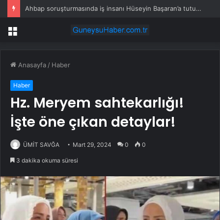
Ahbap soruşturmasında iş insanı Hüseyin Başaran’a tutuklama talebi
Menü
Anasayfa
/
Haber
Haber
Hz. Meryem sahtekarlığı!
İşte öne çıkan detaylar!
ÜMİT SAVĞA
Mart 29, 2024
0
0
3 dakika okuma süresi