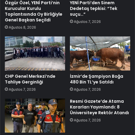
Özgür Özel, YENİ Parti’nin
YENİ Parti’den Sinem
Kurucular Kurulu
Dedetaş tepkisi: “Tek
Toplantısında Oy Birliğiyle
suçu…”
Genel Başkan Seçildi
Ağustos 7, 2026
Ağustos 8, 2026
CHP Genel Merkezi’nde
İzmir’de Şampiyon Boğa
Tahliye Gerginliği
480 Bin TL’ye Satıldı
Ağustos 7, 2026
Ağustos 7, 2026
Resmi Gazete’de Atama
Kararları Yayımlandı: 8
Üniversiteye Rektör Atandı
Ağustos 7, 2026