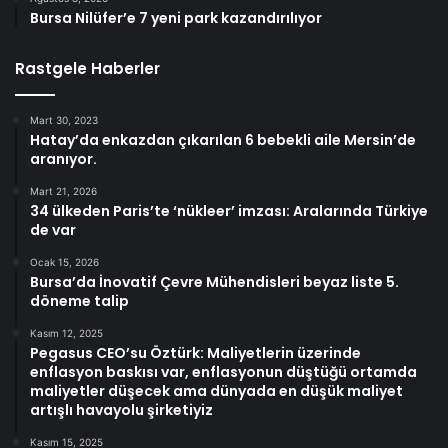
Bursa Nilüfer’e 7 yeni park kazandırılıyor
Rastgele Haberler
Mart 30, 2023
Hatay’da enkazdan çıkarılan 6 bebekli aile Mersin’de
aranıyor.
Mart 21, 2026
34 ülkeden Paris’te ‘nükleer’ imzası: Aralarında Türkiye
de var
Ocak 15, 2026
Bursa’da İnovatif Çevre Mühendisleri beyaz liste 5.
döneme talip
Kasım 12, 2025
Pegasus CEO’su Öztürk: Maliyetlerin üzerinde
enflasyon baskısı var, enflasyonun düştüğü ortamda
maliyetler düşecek ama dünyada en düşük maliyet
artışlı havayolu şirketiyiz
Kasım 15, 2025