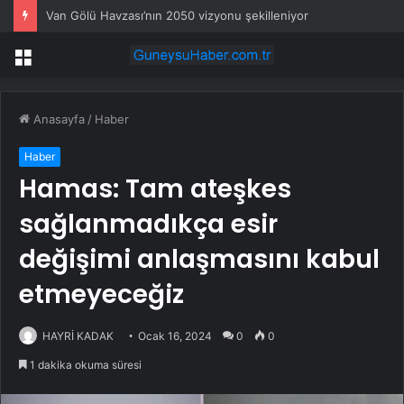
Van Gölü Havzası’nın 2050 vizyonu şekilleniyor
Menü
Anasayfa
/
Haber
Haber
Hamas: Tam ateşkes
sağlanmadıkça esir
değişimi anlaşmasını kabul
etmeyeceğiz
HAYRİ KADAK
Ocak 16, 2024
0
0
1 dakika okuma süresi