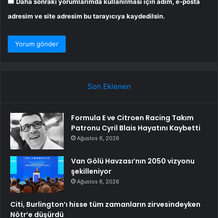
Daha sonraki yorumlarımda kullanılması için adım, e-posta
adresim ve site adresim bu tarayıcıya kaydedilsin.
Son Eklenen
Formula E ve Citroen Racing Takım
Patronu Cyril Blais Hayatını Kaybetti
Ağustos 6, 2026
Van Gölü Havzası’nın 2050 vizyonu
şekilleniyor
Ağustos 6, 2026
Citi, Burlington’ı hisse tüm zamanların zirvesindeyken
Nötr’e düşürdü