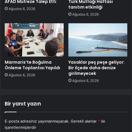
AFAD Müfreze Talep Etti
Türk Mutfağı Haftası
tanıtım etkinliği
Ağustos 6, 2026
Ağustos 6, 2026
Marmaris’te Boğulma
Yasaklar peş peşe geliyor:
Önleme Toplantısı Yapıldı
Bir ilçede daha denize
girilmeyecek
Ağustos 6, 2026
Ağustos 6, 2026
Bir yanıt yazın
E-posta adresiniz yayınlanmayacak.
Gerekli alanlar
*
ile
işaretlenmişlerdir