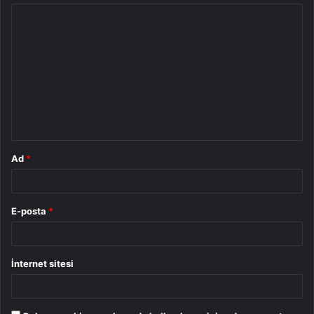
Y
o
r
u
m
*
Ad
*
E-posta
*
İnternet sitesi