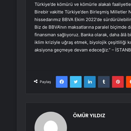
Türkiye’de kömürü ve kömürle alakalı faaliyetl
Birebir vakitte Türkiye’den Birleşmiş Milletler Ne
hissedarımız BBVA Ekim 2022’de sürdürülebilir f
Biz de BBVA’nın maksatlarına paralel biçimde da
finansman sağlıyoruz. Banka olarak, daha âlâ
iklim kriziyle uğraş etmek, biyolojik çeşitliliği
aksiyona geçmeye devam edeceğiz.” – İSTAN
Facebook
Twitter
LinkedIn
Tumblr
Pint
Paylaş
ÖMÜR YILDIZ