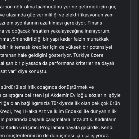
 karbon nötr olma taahhüdünü yerine getirmek için güç
 ve ulaşımda güç verimliliği ve elektrifikasyonun yanı
zı emisyonlarının azaltılması gerekiyor. Finans
na ve doğacak fırsatları yakalayacağına inanıyorum.
rıma yönlendirildiği bir yapı kadar faizin muhakkak
lirlik temaslı krediler için de yüksek bir potansiyel
 tanınan hale geldiğini gösteriyor. Türkiye üzere
alışan bir piyasada da performans kriterlerine dayalı
rsat var” diye konuştu.
ni sürdürülebilirlik odağında dönüştürmek ve
çalıştığını belirten Işıl Akdemir Evlioğlu sözlerini şöyle
iğe olan bağlılığımızla Türkiye’de ilk olan pek çok ürün
redi, Yeşil Halka Arz ve İklim Endeksi ile dünyanın ilk
rım pazarında başarılı çalışmalara imza attık. Kadınların
la Kadın Girişimci Programını hayata geçirdik. Kendi
rken müşterilerimizin de dönüşmesi için çalışıyoruz.