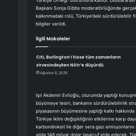
Türkiye Örneği’ oturumuna katıldı. Uluslararas
Başkanı Sonja Gibbs moderatörlüğünde gerçek
kalkınmadaki rolü, Türkiye’deki sürdürülebilir f
bilgiler verildi.
İlgili Makaleler
Citi, Burlington’ı hisse tüm zamanların
zirvesindeyken Nötr’e düşürdü
Ağustos 6, 2026
Işıl Akdemir Evlioğlu, oturumda yaptığı konuşmad
büyümeye tesiri, bankanın sürdürülebilirlik stra
piyasasının büyümesine yaptığı katkı hakkında 
Türkiye iklim değişikliğinin etkilerine karşı d
karbondioksit ile diğer sera gazı emisyonlarını
yılda 146 milyar dolar tasarruf elde edecek. Tü