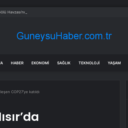
ölü Havzası’nın 2050 vizyonu şekilleniyor
FA
HABER
EKONOMI
SAĞLIK
TEKNOLOJI
YAŞAM
leşen COP27’ye katıldı
ısır’da