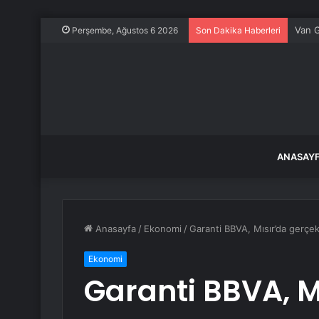
Van G
Perşembe, Ağustos 6 2026
Son Dakika Haberleri
ANASAY
Anasayfa
/
Ekonomi
/
Garanti BBVA, Mısır’da gerçek
Ekonomi
Garanti BBVA, M