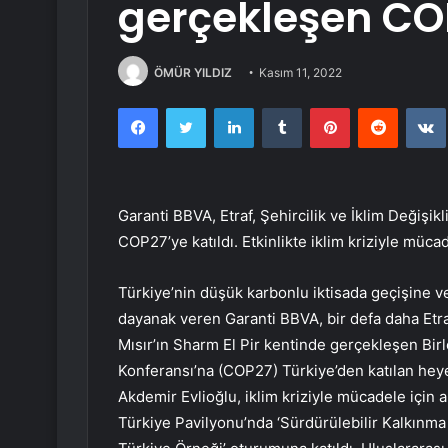
gerçekleşen COP
ÖMÜR YILDIZ
Kasım 11, 2022
Facebook
Twitter
LinkedIn
Tumblr
Pinterest
Reddit
Garanti BBVA, Etraf, Şehircilik ve İklim Değişik
COP27’ye katıldı. Etkinlikte iklim kriziyle müc
Türkiye’nin düşük karbonlu iktisada geçişine ve i
dayanak veren Garanti BBVA, bir defa daha Etraf,
Mısır’ın Sharm El Pir kentinde gerçekleşen Birle
Konferansı’na (COP27) Türkiye’den katılan heye
Akdemir Evlioğlu, iklim kriziyle mücadele içi
Türkiye Pavilyonu’nda ‘Sürdürülebilir Kalkınma