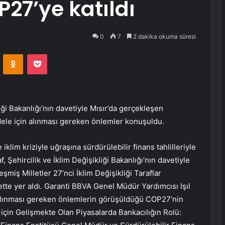
27’ye katıldı
0
7
2 dakika okuma süresi
VKontakte
Odnoklassniki
Pocket
liği Bakanlığı’nın davetiyle Mısır’da gerçekleşen
adele için alınması gereken önlemler konuşuldu.
klim kriziyle uğraşına sürdürülebilir finans tahlilleriyle
 Şehircilik ve İklim Değişikliği Bakanlığı’nın davetiyle
şmiş Milletler 27’nci İklim Değişikliği Taraflar
tte yer aldı. Garanti BBVA Genel Müdür Yardımcısı Işıl
n alınması gereken önlemlerin görüşüldüğü COP27’nin
 için Gelişmekte Olan Piyasalarda Bankacılığın Rolü: