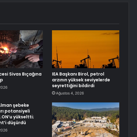
esi Sivas Bıçağına
IEA Başkanı Birol, petrol
ep
arzının yüksek seviyelerde
seyrettiğini bildirdi
2026
Ağustos 4, 2026
 Alman şebeke
ı potansiyeli
.ON’u yükseltti;
nt’i düşürdü
2026