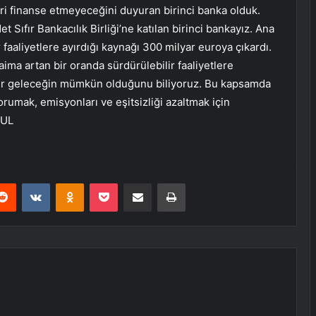
eri finanse etmeyeceğini duyuran birinci banka olduk.
t Sıfır Bankacılık Birliği’ne katılan birinci bankayız. Ana
aaliyetlere ayırdığı kaynağı 300 milyar euroya çıkardı.
ima artan bir oranda sürdürülebilir faaliyetlere
 bir geleceğin mümkün olduğunu biliyoruz. Bu kapsamda
 korumak, emisyonları ve eşitsizliği azaltmak için
BUL
erest
Reddit
VKontakte
Odnoklassniki
Pocket
E-Posta ile paylaş
Yazdır