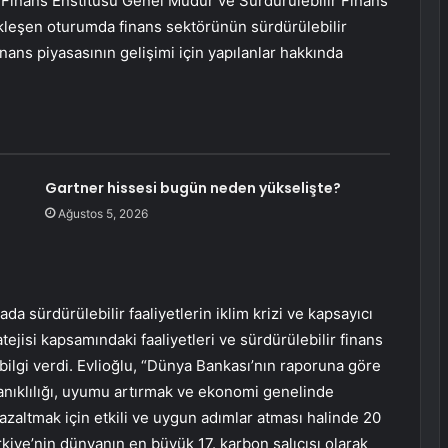
ı Finans Enstitüsü Genel Müdür ve Sürdürülebilir Finans
leşen oturumda finans sektörünün sürdürülebilir
inans piyasasının gelişimi için yapılanlar hakkında
Gartner hissesi bugün neden yükselişte?
Ağustos 5, 2026
a sürdürülebilir faaliyetlerin iklim krizi ve kapsayıcı
tejisi kapsamındaki faaliyetleri ve sürdürülebilir finans
bilgi verdi. Evlioğlu, “Dünya Bankası’nın raporuna göre
ayanıklılığı, uyumu artırmak ve ekonomi genelinde
 azaltmak için etkili ve uygun adımlar atması halinde 20
rkiye’nin dünyanın en büyük 17. karbon salıcısı olarak