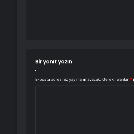
Bir yanıt yazın
E-posta adresiniz yayınlanmayacak.
Gerekli alanlar
*
i
Y
o
r
u
m