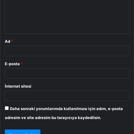
u
m
*
Ad
*
E-posta
*
İnternet sitesi
Daha sonraki yorumlarımda kullanılması için adım, e-posta
adresim ve site adresim bu tarayıcıya kaydedilsin.