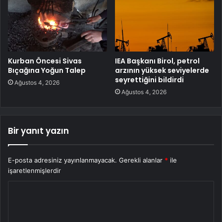
Kurban Öncesi Sivas
IEA Başkanı Birol, petrol
Bıçağına Yoğun Talep
arzının yüksek seviyelerde
seyrettiğini bildirdi
Ağustos 4, 2026
Ağustos 4, 2026
Bir yanıt yazın
E-posta adresiniz yayınlanmayacak.
Gerekli alanlar
*
ile
işaretlenmişlerdir
Y
o
r