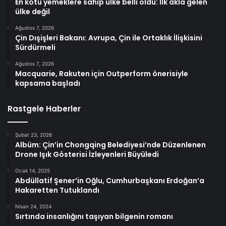
En kötü yemeklere sahip ülke belli oldu: İlk akla gelen
ülke değil
Ağustos 7, 2026
Çin Dışişleri Bakanı: Avrupa, Çin ile Ortaklık İlişkisini
Sürdürmeli
Ağustos 7, 2026
Macquarie, Rakuten için Outperform önerisiyle
kapsama başladı
Rastgele Haberler
Şubat 23, 2026
Albüm: Çin’in Chongqing Belediyesi’nde Düzenlenen
Drone Işık Gösterisi İzleyenleri Büyüledi
Ocak 14, 2025
Abdüllatif Şener’in Oğlu, Cumhurbaşkanı Erdoğan’a
Hakaretten Tutuklandı
Nisan 24, 2024
Sırtında insanlığını taşıyan bilgenin romanı