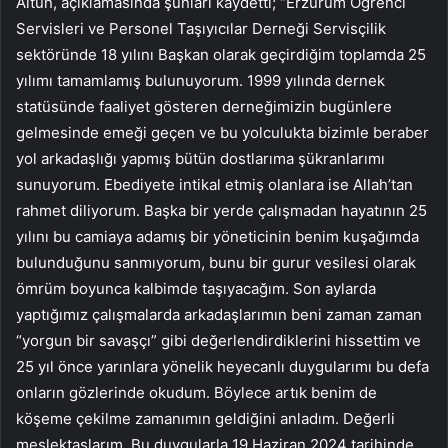
Altun, açıklamasında şunları kaydetti; “Erzurum Öğrenci
Servisleri ve Personel Taşıyıcılar Derneği Servisçilik
sektöründe 18 yılını Başkan olarak geçirdiğim toplamda 25
yılımı tamamlamış bulunuyorum. 1999 yılında dernek
statüsünde faaliyet gösteren derneğimizin bugünlere
gelmesinde emeği geçen ve bu yolculukta bizimle beraber
yol arkadaşlığı yapmış bütün dostlarıma şükranlarımı
sunuyorum. Ebediyete intikal etmiş olanlara ise Allah’tan
rahmet diliyorum. Başka bir yerde çalışmadan hayatının 25
yılını bu camiaya adamış bir yöneticinin benim kuşağımda
bulunduğunu sanmıyorum, bunu bir gurur vesilesi olarak
ömrüm boyunca kalbimde taşıyacağım. Son aylarda
yaptığımız çalışmalarda arkadaşlarımın beni zaman zaman
“yorgun bir savaşçı” gibi değerlendirdiklerini hissettim ve
25 yıl önce yarınlara yönelik heyecanlı duygularımı bu defa
onların gözlerinde okudum. Böylece artık benim de
köşeme çekilme zamanımın geldiğini anladım. Değerli
meslektaşlarım, Bu duygularla 19 Haziran 2024 tarihinde