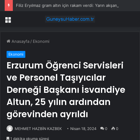
Filiz Eryılmaz gram altın için rakam verdi: Yarın akşama işaret etti
Menü
Anasayfa
/
Ekonomi
Ekonomi
Erzurum Öğrenci Servisleri
ve Personel Taşıyıcılar
Derneği Başkanı İsvandiye
Altun, 25 yılın ardından
görevinden ayrıldı
MEHMET HAZBİN KAZBEK
Nisan 18, 2024
0
0
1 dakika okuma süresi