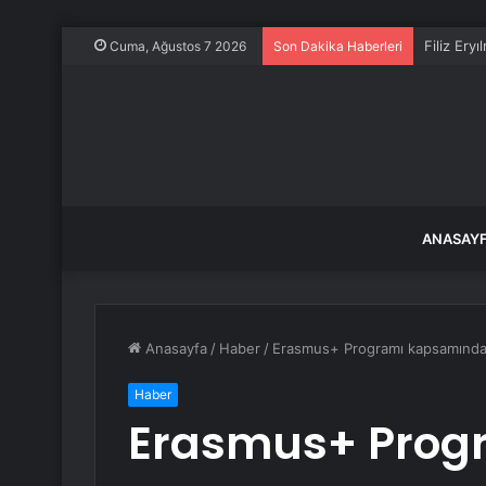
Filiz Ery
Cuma, Ağustos 7 2026
Son Dakika Haberleri
ANASAY
Anasayfa
/
Haber
/
Erasmus+ Programı kapsamında d
Haber
Erasmus+ Prog