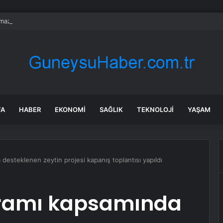
ılmaz gram altın için rakam verdi: Yarın akşama işaret etti
FA
HABER
EKONOMI
SAĞLIK
TEKNOLOJI
YAŞAM
esteklenen zeytin projesi kapanış toplantısı yapıldı
ramı kapsamında