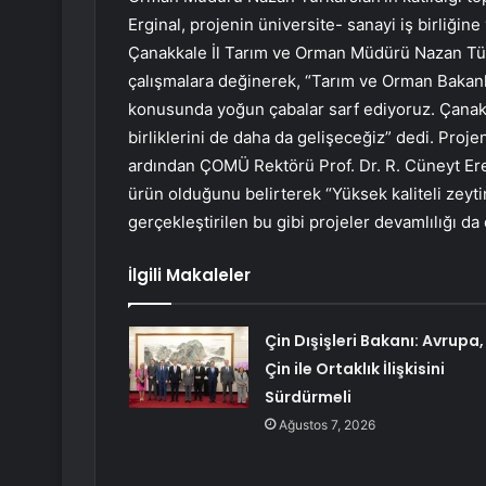
Erginal, projenin üniversite- sanayi iş birliğine
Çanakkale İl Tarım ve Orman Müdürü Nazan Türk
çalışmalara değinerek, “Tarım ve Orman Bakanlığ
konusunda yoğun çabalar sarf ediyoruz. Çanakka
birliklerini de daha da gelişeceğiz” dedi. Proje
ardından ÇOMÜ Rektörü Prof. Dr. R. Cüneyt Ere
ürün olduğunu belirterek “Yüksek kaliteli zeytin 
gerçekleştirilen bu gibi projeler devamlılığı da
İlgili Makaleler
Çin Dışişleri Bakanı: Avrupa,
Çin ile Ortaklık İlişkisini
Sürdürmeli
Ağustos 7, 2026