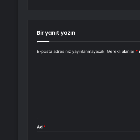
Bir yanıt yazın
E-posta adresiniz yayınlanmayacak.
Gerekli alanlar
*
i
Y
o
r
u
m
*
Ad
*