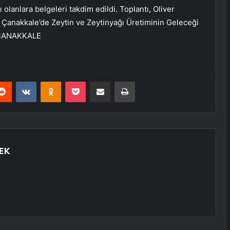
 olanlara belgeleri takdim edildi. Toplantı, Oliver
” Çanakkale’de Zeytin ve Zeytinyağı Üretiminin Geleceği
 – ÇANAKKALE
erest
Reddit
VKontakte
Odnoklassniki
Pocket
E-Posta ile paylaş
Yazdır
EK