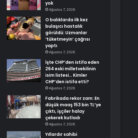
yok
Ağustos 7, 2026
O balıklarda ilk kez
bulaşıcı hastalık
görüldü: Uzmanlar
‘tüketmeyin’ çağrısı
yaptı
Ağustos 7, 2026
İşte CHP’den istifa eden
264 eski milletvekilinin
isim listesi… Kimler
CHP’den istifa etti?
Ağustos 7, 2026
Fabrikada rekor zam: En
düşük maaş 153 bin TL’ye
çıktı, işçiler halay
çekerek kutladı
Ağustos 7, 2026
Yıllardır sahibi