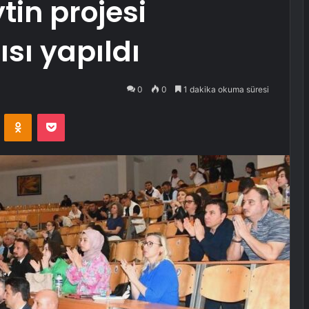
tin projesi
sı yapıldı
0
0
1 dakika okuma süresi
VKontakte
Odnoklassniki
Pocket