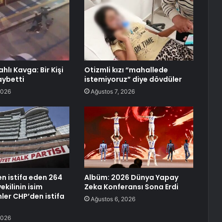
ahlı Kavga: Bir Kişi
Otizmli kızı “mahallede
aybetti
istemiyoruz” diye dövdüler
2026
Ağustos 7, 2026
en istifa eden 264
Albüm: 2026 Dünya Yapay
ekilinin isim
Zeka Konferansı Sona Erdi
mler CHP’den istifa
Ağustos 6, 2026
2026