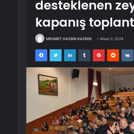
desteklenen zey
kapanış toplantı
MEHMET HAZBİN KAZBEK
Nisan 3, 2024
Facebook
Twitter
LinkedIn
Tumblr
Pinterest
Reddit