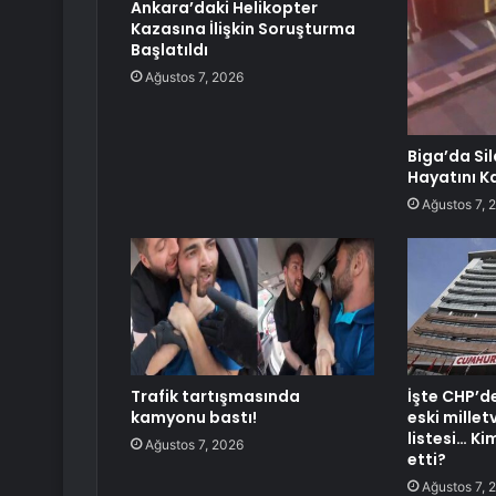
Ankara’daki Helikopter
Kazasına İlişkin Soruşturma
Başlatıldı
Ağustos 7, 2026
Biga’da Sil
Hayatını K
Ağustos 7, 
Trafik tartışmasında
İşte CHP’d
kamyonu bastı!
eski milletv
listesi… Ki
Ağustos 7, 2026
etti?
Ağustos 7, 