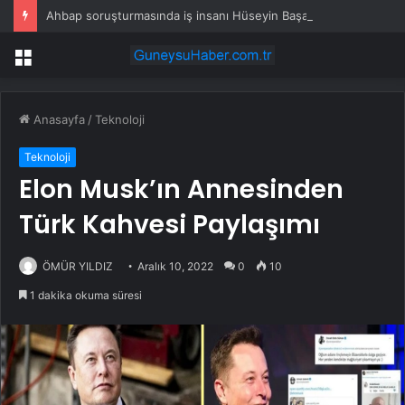
Ahbap soruşturmasında iş insanı Hüseyin Başaran’a tutuklama talebi
Menü
Anasayfa
/
Teknoloji
Teknoloji
Elon Musk’ın Annesinden
Türk Kahvesi Paylaşımı
ÖMÜR YILDIZ
Aralık 10, 2022
0
10
1 dakika okuma süresi