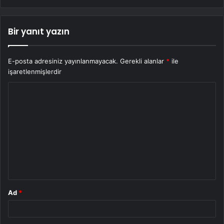
Bir yanıt yazın
E-posta adresiniz yayınlanmayacak.
Gerekli alanlar
*
ile
işaretlenmişlerdir
Y
o
r
u
m
*
Ad
*