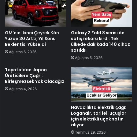
GM’nin İkinci Çeyrek Kârı
Galaxy Z Fold 8 serisi ön
Yüzde 30 Arttı, Yıl Sonu
satış rekoru kırdı: Tek
Beklentisi Yükseldi
ülkede dakikada 140 cihaz
satıldı!
Ağustos 6, 2026
Ağustos 5, 2026
Toyota’dan Japon
Üreticilere Çağrı:
Birleşmezsek Yok Olacağız
Ağustos 4, 2026
Havacılıkta elektrik çağı:
Loganair, tarifeli uçuşlar
için elektrikli uçak satın
alıyor
Temmuz 29, 2026