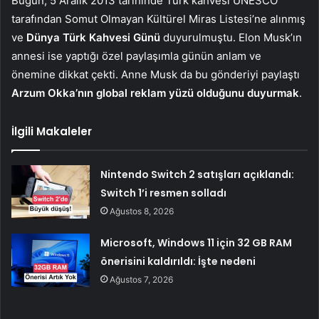
Bugün, 5 Aralık 2013 tarihinde Türk kahvesi UNESCO
tarafından Somut Olmayan Kültürel Miras Listesi’ne alınmış
ve
Dünya Türk Kahvesi Günü
duyurulmuştu. Elon Musk’ın
annesi ise yaptığı özel paylaşımla günün anlam ve
önemine dikkat çekti. Anne Musk da bu gönderiyi paylaştı
Arzum Okka’nın global reklam yüzü olduğunu duyurmak
.
İlgili Makaleler
Nintendo Switch 2 satışları açıklandı:
Switch 1’i resmen solladı
Ağustos 8, 2026
Microsoft, Windows 11 için 32 GB RAM
önerisini kaldırıldı: İşte nedeni
Ağustos 7, 2026